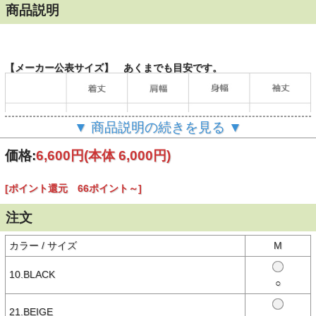
商品説明
【メーカー公表サイズ】 あくまでも目安です。
▼ 商品説明の続きを見る ▼
（単位：cm）
価格:
6,600円
(本体 6,000円)
[ポイント還元 66ポイント～]
【商品説明】
存在感抜群のサークルロゴが目を惹く
ピグメント加工でこなれたストリートスタイルを叶える一枚
注文
ピグメント加工によるヴィンテージライクな風合いが魅力の半袖Tシ
ャツ。
カラー / サイズ
M
バックスタイルには、掠れた質感のサークルロゴグラフィックを大胆
にプリント。
フロントはシンプルなワンポイントデザインで、着回し力も高いアイ
10.BLACK
○
テム。
カジュアルに着用でき、快適な着心地のベーシックなコットン素材。
ロングシーズン活躍でき、季節の変わり目にも重宝します。
21.BEIGE
加工感やボリュームのあるパンツと合わせた、メンズライクな定番ス