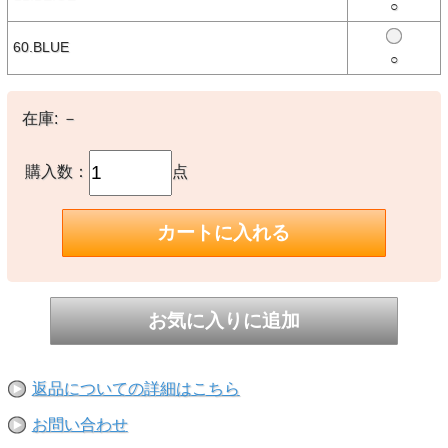
○
トリートスタイルにぴったり。
一枚でトップスとしてもインナーとしても大活躍するアイテムです。
60.BLUE
・透け感:あり
○
・伸縮性:あり
・生地の厚さ:普通
・裏地:なし
・半袖
在庫:
－
※洗濯回数が増すごとに表面の色が落ち、ジーンズのような経年変化
が楽しめる商品です。
購入数：
点
【素材】
○本体：綿100%
【生産国】
○中国製
【備考】
-
※撮影時の環境やご使用のPCモニター等の環境により実際の色味と
多少異なる場合があります。
返品についての詳細はこちら
※当店取扱い商品は一部店頭在庫と共有をしております。
ご注文時に「在庫あり」の表示でも、実際は売り違いにより欠品が発
お問い合わせ
生し、やむをえずご注文をキャンセルさせていただく場合がございま
す。完売や欠品の場合は大変ご迷惑をおかけしますが、予めご了承の