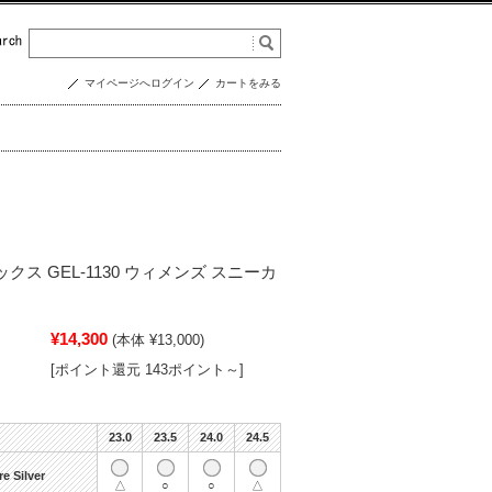
マイページへログイン
カートをみる
シックス GEL-1130 ウィメンズ スニーカ
¥14,300
(本体 ¥13,000)
[ポイント還元 143ポイント～]
23.0
23.5
24.0
24.5
e Silver
△
○
○
△