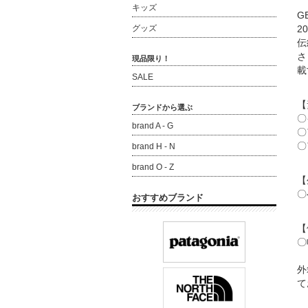
キッズ
G
グッズ
2
伝
さ
現品限り！
載
SALE
【
ブランドから選ぶ
〇
brand A - G
〇
〇
brand H - N
brand O - Z
【
〇
おすすめブランド
【
〇
外
て