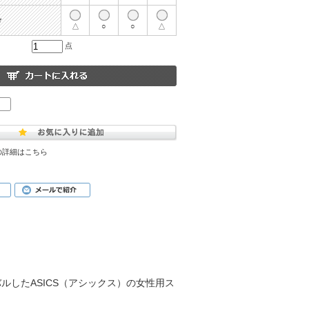
r
△
○
○
△
点
の詳細はこちら
ルしたASICS（アシックス）の女性用ス