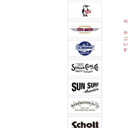
※
※
ご
い
す