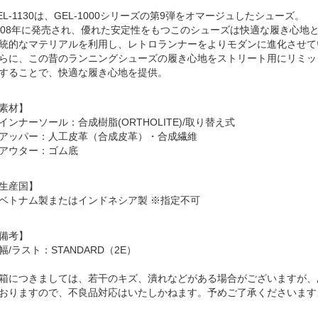
EL-1130は、GEL-1000シリーズの第9弾をオマージュしたシューズ。
008年に発売され、優れた安定性をもつこのシューズは快適な履き心地
統的なマテリアルを利用し、レトロランナーをよりモダンに進化させて
らに、この昔のランニングシューズの履き心地をストリート用にリミッ
することで、快適な履き心地を提供。
素材】
インナーソール：合成樹脂(ORTHOLITE)/取り替え式
アッパー：人工皮革（合成皮革）・合成繊維
アウター：ゴム底
生産国】
ベトナム製またはインドネシア製 ※指定不可
備考】
幅/ラスト：STANDARD（2E）
箱につきましては、若干のキズ、潰れなどがある場合がございますが、
おりますので、不良品対応はいたしかねます。予めご了承くださいます