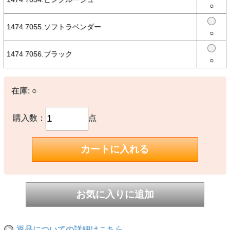
○
about NEW ERA® － ニューエラについて －
1474 7055.ソフトラベンダー
○
New Era®は米国で1920年に設立された100年を超える歴史を持つス
ポーツ・ライフスタイルブランドです。
MLB（メジャーリーグベースボール）唯一の公式選手用キャップサ
1474 7056.ブラック
プライヤーであり、そのルーツはスポーツにありますが、数多くのブ
○
ランド、アーティストとのコラボレーションや、新しいスタイル、カ
テゴリーの商品を生み続けることで、ファッション・カルチャーの領
域でも高い支持を受けています。
代表的なモデルの59FIFTY®をはじめ、多彩なシルエットのヘッドウ
在庫:
○
ェアから、アパレル、バッグ、アクセサリーまで多彩なラインナップ
を展開しています。
購入数：
点
【素材】
〇本体：コットン
【生産国】
○中国製
※撮影時の環境やご使用のPCモニター等の環境により実際の色味と
多少異なる場合があります。
※当店取扱い商品は一部店頭在庫と共有をしております。
ご注文時に「在庫あり」の表示でも、実際は売り違いにより欠品が発
生し、やむをえずご注文をキャンセルさせていただく場合がございま
す。完売や欠品の場合は大変ご迷惑をおかけしますが、予めご了承の
返品についての詳細はこちら