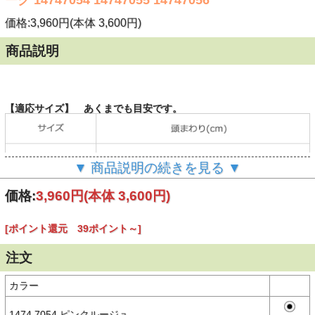
価格:3,960円(本体 3,600円)
商品説明
【適応サイズ】 あくまでも目安です。
▼ 商品説明の続きを見る ▼
価格:
3,960円
(本体 3,600円)
【商品説明】
ブランドロゴを主役に軽やかなカラーリングで仕上げられたNEW
[ポイント還元 39ポイント～]
ERA®（ニューエラ）9TWENTYのユースモデル（キッズサイズ）。
程よい厚みのニューエラ定番の8ozコットン生地はベーシックなブラ
注文
ックの他、春夏の装いに馴染むやわらかなトーンのカラーも展開。
フロント部分に芯がなく柔らかな被り心地が特徴的。 リアのクロス
カラー
ストラップでサイズ調整も可能。
※ユースサイズ/目安：6～15歳、身長130～160cm
1474 7054.ピンクルージュ