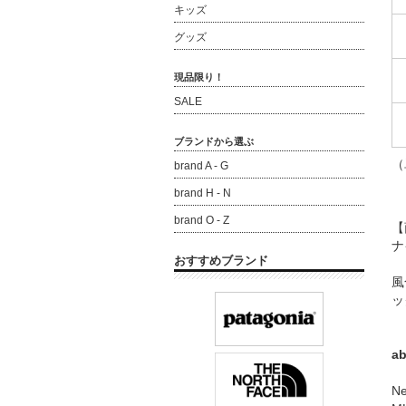
キッズ
グッズ
現品限り！
SALE
ブランドから選ぶ
（
brand A - G
brand H - N
brand O - Z
【
ナ
おすすめブランド
風
ッ
a
N