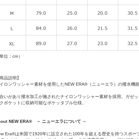
単位：cm）
商品説明】
イロンワッシャー素材を使用したNEW ERA®（ニューエラ）の撥水機
合いがあり撥水加工が施されたナイロンワッシャー素材を採用。ガゼッ
クポケットに収納可能なポケッタブル仕様。
bout NEW ERA® － ニューエラについて －
ew Era®は米国で1920年に設立された100年を超える歴史を持つス