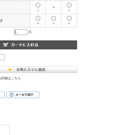
×
△
△
ック
○
○
○
点
の詳細はこちら