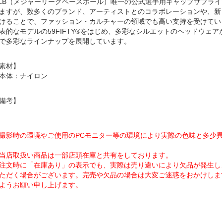
LB（メジャーリーグベースボール）唯一の公式選手用キャップサプラ
ますが、数多くのブランド、アーティストとのコラボレーションや、新
けることで、ファッション・カルチャーの領域でも高い支持を受けてい
表的なモデルの59FIFTY®をはじめ、多彩なシルエットのヘッドウェ
で多彩なラインナップを展開しています。
素材】
本体：ナイロン
備考】
撮影時の環境やご使用のPCモニター等の環境により実際の色味と多少
当店取扱い商品は一部店頭在庫と共有をしております。
注文時に「在庫あり」の表示でも、実際は売り違いにより欠品が発生し
ただく場合がございます。完売や欠品の場合は大変ご迷惑をおかけしま
ようお願い申し上げます。