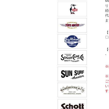
M
り
続
代
ま
【
〇
【
-
※
※
ご
い
す