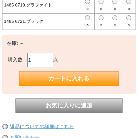
かつて使用されていたタグライン「Originators of the True Fitted」
1485 6719.グラファイト
をモチーフにしたサークルロゴコレクション。 ラバープリントによ
○
○
○
○
る立体感のあるロゴ表現が特徴的。 8オンスコットン生地を使用した
ボディはしっかりとした着心地で、ニューエラオリジナルのレギュラ
ーフィットは幅広いスタイルにマッチ。
1485 6721.ブラック
○
○
○
○
about NEW ERA® － ニューエラについて －
New Era®は米国で1920年に設立された100年を超える歴史を持つス
在庫:
－
ポーツ・ライフスタイルブランドです。
MLB（メジャーリーグベースボール）唯一の公式選手用キャップサ
プライヤーであり、そのルーツはスポーツにありますが、数多くのブ
ランド、アーティストとのコラボレーションや、新しいスタイル、カ
購入数：
点
テゴリーの商品を生み続けることで、ファッション・カルチャーの領
域でも高い支持を受けています。
代表的なモデルの59FIFTY®をはじめ、多彩なシルエットのヘッドウ
ェアから、アパレル、バッグ、アクセサリーまで多彩なラインナップ
を展開しています。
【素材】
〇本体：コットン
【備考】
-
返品についての詳細はこちら
※撮影時の環境やご使用のPCモニター等の環境により実際の色味と
多少異なる場合があります。
お問い合わせ