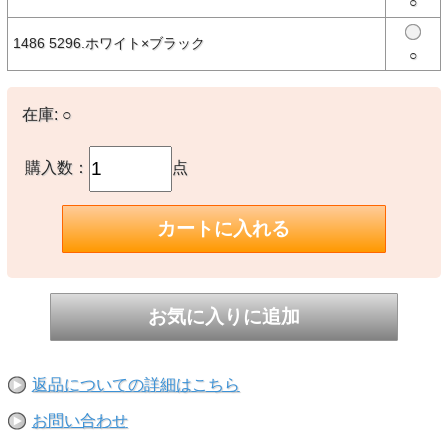
○
※ユースサイズ/目安：6～15歳、身長130～160cm
1486 5296.ホワイト×ブラック
about NEW ERA® － ニューエラについて －
○
New Era®は米国で1920年に設立された100年を超える歴史を持つス
ポーツ・ライフスタイルブランドです。
MLB（メジャーリーグベースボール）唯一の公式選手用キャップサ
在庫:
○
プライヤーであり、そのルーツはスポーツにありますが、数多くのブ
ランド、アーティストとのコラボレーションや、新しいスタイル、カ
テゴリーの商品を生み続けることで、ファッション・カルチャーの領
域でも高い支持を受けています。
購入数：
点
代表的なモデルの59FIFTY®をはじめ、多彩なシルエットのヘッドウ
ェアから、アパレル、バッグ、アクセサリーまで多彩なラインナップ
を展開しています。
【素材】
〇本体：コットン
【生産国】
○中国製
※撮影時の環境やご使用のPCモニター等の環境により実際の色味と
多少異なる場合があります。
返品についての詳細はこちら
※当店取扱い商品は一部店頭在庫と共有をしております。
ご注文時に「在庫あり」の表示でも、実際は売り違いにより欠品が発
お問い合わせ
生し、やむをえずご注文をキャンセルさせていただく場合がございま
す。完売や欠品の場合は大変ご迷惑をおかけしますが、予めご了承の