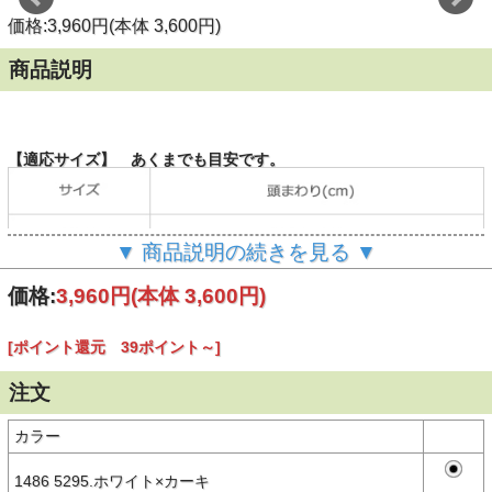
価格:3,960円(本体 3,600円)
商品説明
【適応サイズ】 あくまでも目安です。
▼ 商品説明の続きを見る ▼
価格:
3,960円
(本体 3,600円)
【商品説明】
NEW ERA®（ニューエラ）9TWENTYのユースモデル（キッズサイ
[ポイント還元 39ポイント～]
ズ）。
PEANUTSの中でも初期アートやレトロな世界観をベースとした
注文
PEANUTSのヴィンテージアートにフィーチャーした新作コレクショ
ン。
カラー
フロント部分に芯がなく柔らかな被り心地が特徴的。 リアのクロス
ストラップでサイズ調整も可能。
1486 5295.ホワイト×カーキ