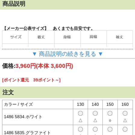
商品説明
【メーカー公表サイズ】 あくまでも目安です。
▼ 商品説明の続きを見る ▼
価格:
3,960円
(本体 3,600円)
[ポイント還元 39ポイント～]
注文
（単位：cm）
カラー / サイズ
130
140
150
160
1486 5834.ホワイト
【商品説明】
△
△
○
△
NEW ERA®（ニューエラ）のユース（キッズ）サイズ半袖Tシャツ。
左胸にブランドネームのワンポイント、背面にニューエラの歴代ロゴ
1486 5835.グラファイト