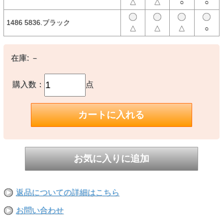
やタグラインをレイアウトしたアーカイブデザイン。 8ozのコットン
△
△
○
○
生地を使用した快適かつしっかりとした着心地のボディは、今シーズ
ンよりシルエットをアップデート、着丈はそのままに身幅と袖周りに
ゆとりを持たせた新フィッティング。
1486 5836.ブラック
△
△
△
○
about NEW ERA® － ニューエラについて －
New Era®は米国で1920年に設立された100年を超える歴史を持つス
在庫:
－
ポーツ・ライフスタイルブランドです。
MLB（メジャーリーグベースボール）唯一の公式選手用キャップサ
プライヤーであり、そのルーツはスポーツにありますが、数多くのブ
ランド、アーティストとのコラボレーションや、新しいスタイル、カ
購入数：
点
テゴリーの商品を生み続けることで、ファッション・カルチャーの領
域でも高い支持を受けています。
代表的なモデルの59FIFTY®をはじめ、多彩なシルエットのヘッドウ
ェアから、アパレル、バッグ、アクセサリーまで多彩なラインナップ
を展開しています。
【素材】
〇本体：コットン
【生産国】
○中国製
※撮影時の環境やご使用のPCモニター等の環境により実際の色味と
多少異なる場合があります。
返品についての詳細はこちら
※当店取扱い商品は一部店頭在庫と共有をしております。
お問い合わせ
ご注文時に「在庫あり」の表示でも、実際は売り違いにより欠品が発
生し、やむをえずご注文をキャンセルさせていただく場合がございま