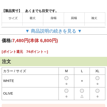
【製品実寸】 あくまでも目安です。
▼ 商品説明の続きを見る ▼
価格:
7,480円
(本体 6,800円)
[ポイント還元 74ポイント～]
（単位：cm）
注文
当店の計測方法はこちらをご確認ください。
カラー / サイズ
M
L
XL
【商品説明】
WHITE
×
Pherrow's（フェローズ）夏の定番ヘンリーネックTシャツ。
○
○
3つボタン仕様のフロント、切りっぱなしにロックミシンが施された
ネック部分、縫い代幅があえて広めにとられた袖口がクラシカルな雰
OLIVE
囲気を演出。
○
△
○
左胸と背中に架空の企業をイメージしたデザインのプリント入り。