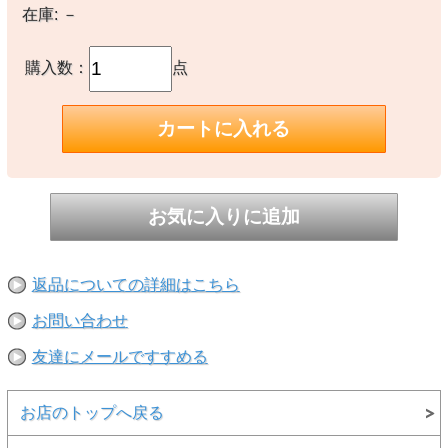
在庫:
－
【素材】
〇本体：コットン100%
購入数：
点
【生産国】
〇中国製
【備考】
―
※撮影時の環境やご使用のPCモニター等の環境により実際の色味と
多少異なる場合があります。
※当店取扱い商品は一部店頭在庫と共有をしております。
ご注文時に「在庫あり」の表示でも、実際は売り違いにより欠品が発
生し、やむをえずご注文をキャンセルさせていただく場合がございま
す。完売や欠品の場合は大変ご迷惑をおかけしますが、予めご了承の
返品についての詳細はこちら
うえ注文いただきますようお願い申し上げます。
お問い合わせ
友達にメールですすめる
お店のトップへ戻る