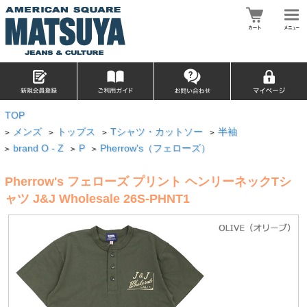
TOP
メンズ
トップス
Tシャツ・カットソー
半袖
>
>
>
>
brand O - Z
P
Pherrow's（フェローズ）
>
>
>
Pherrow's フェローズ プリント ヘンリーネックTシ
ャツ J&J Wholesale 26S-PHNT1