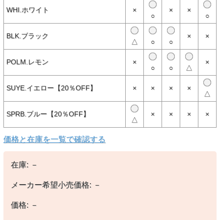
WHI.ホワイト
×
×
×
○
○
【商品説明】
BLK.ブラック
×
×
はぎれ生地118グラムとペットボトル4.8本を使用し、従来の方法で
△
○
○
栽培されたコットン製Tシャツに比べ水の使用量を96％、二酸化炭素
排出量を45％削減するリサイクル素材100％の長袖Tシャツ。フェア
POLM.レモン
×
×
トレード・サーティファイドの縫製を採用
○
○
△
パタゴニア製品の中で最もカーボン・フットプリントが低いTシャツ
テープ処理の肩の縫い目により形くずれしにくく快適な肌触り
SUYE.イエロー【20％OFF】
×
×
×
×
リサイクル素材100％を使用
△
スクリーンプリントのインクはPVCおよびフタル酸エステル不使用
フェアトレード・サーティファイドの縫製を採用
パタゴニアのオリジナルアート入り
SPRB.ブルー【20％OFF】
×
×
×
×
213 g (7.5 oz)
△
価格と在庫を一覧で確認する
【素材】
○本体：5.6オンス・リサイクル・コットン50％／消費者から回収さ
れたリサイクル・ポリエステル50％。
ブルーサインの認証済み。フェアトレード・サーティファイドの縫製
在庫:
－
を採用
メーカー希望小売価格:
－
【備考】
-
価格:
－
※撮影時の環境やご使用のPCモニター等の環境により実際の色味と