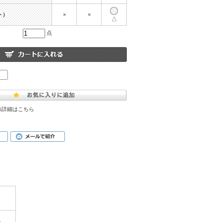
ト）
×
×
△
点
の詳細はこちら