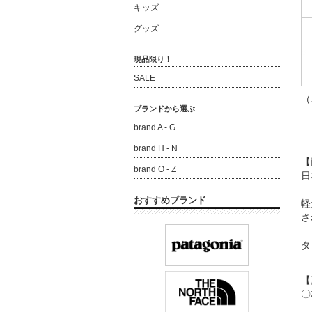
キッズ
グッズ
現品限り！
SALE
（
ブランドから選ぶ
brand A - G
brand H - N
【
brand O - Z
日
おすすめブランド
軽
さ
タ
【
〇