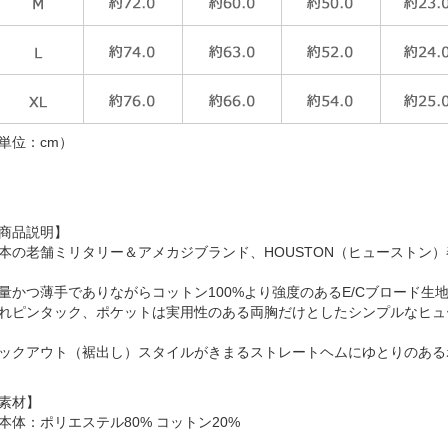
単位：cm）
商品説明】
本の老舗ミリタリー＆アメカジブランド、HOUSTON（ヒューストン
量かつ薄手でありながらコットン100%より強度のあるE/Cブロード生
れピンタック、ポケットは実用性のある両胸だけとしたシンプルなヒュ
ックアウト（裾出し）スタイルがきまるストレートヘムにゆとりのある
素材】
本体：ポリエステル80% コットン20%