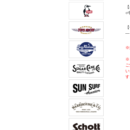
【
○
【
―
※
※
ご
い
す