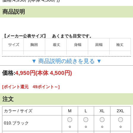
商品説明
【メーカー公表サイズ】 あくまでも目安です。
▼ 商品説明の続きを見る ▼
価格:
4,950円
(本体 4,500円)
[ポイント還元 49ポイント～]
注文
（単位：cm）
カラー / サイズ
M
L
XL
2XL
010.ブラック
○
○
○
○
【商品説明】
AVIREX（アヴィレックス/アビレックス）のパック入りヘンリーネッ