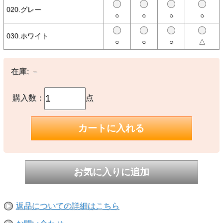
クTシャツ。
020.グレー
○
○
○
○
クラシカルでスタンダードなデザインにバランスの良いシルエット。
少し肉厚な8.0オンスコットン100%天竺を使用。 合わせやすいベー
シックな3色展開。
030.ホワイト
○
○
○
△
【素材】
〇本体：コットン100%
在庫:
－
【生産国】
〇カンボジア製
購入数：
点
【備考】
※パックに破損のある場合がありますが、初期不良の対象とはなりま
せんので予めご了承ください。
※撮影時の環境やご使用のPCモニター等の環境により実際の色味と
多少異なる場合があります。
※当店取扱い商品は一部店頭在庫と共有をしております。
ご注文時に「在庫あり」の表示でも、実際は売り違いにより欠品が発
生し、やむをえずご注文をキャンセルさせていただく場合がございま
す。完売や欠品の場合は大変ご迷惑をおかけしますが、予めご了承の
うえ注文いただきますようお願い申し上げます。
返品についての詳細はこちら