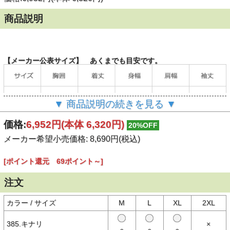
商品説明
【メーカー公表サイズ】 あくまでも目安です。
▼ 商品説明の続きを見る ▼
価格:
6,952円
(本体 6,320円)
20%OFF
メーカー希望小売価格: 8,690円(税込)
[ポイント還元 69ポイント～]
（単位：cm）
注文
カラー / サイズ
M
L
XL
2XL
【商品説明】
385.キナリ
×
アメカジスタイルにピッタリなAVIREX（アヴィレックス/アビレック