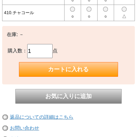
○
○
○
ス）の半袖Tシャツ。
フロントにクラシックなアーチロゴ、背面にはミリタリーテイスト満
410.チャコール
点のグラフィックが立体感のあるチェーンステッチ刺繍で表現されて
○
○
○
△
おり、ヴィンテージ感のある仕上がり。
【素材】
在庫:
－
〇本体：コットン100%
〇刺繍糸：ポリエステル100%
購入数：
点
【生産国】
○中国製
【備考】
-
※撮影時の環境やご使用のPCモニター等の環境により実際の色味と
多少異なる場合があります。
※当店取扱い商品は一部店頭在庫と共有をしております。
ご注文時に「在庫あり」の表示でも、実際は売り違いにより欠品が発
生し、やむをえずご注文をキャンセルさせていただく場合がございま
す。完売や欠品の場合は大変ご迷惑をおかけしますが、予めご了承の
返品についての詳細はこちら
うえ注文いただきますようお願い申し上げます。
お問い合わせ