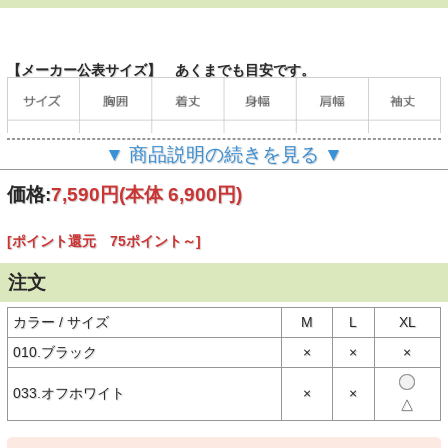
【メーカー公表サイズ】 あくまでも目安です。
▼ 商品説明の続きを見る ▼
価格:
7,590円
(本体 6,900円)
[ポイント還元 75ポイント～]
（単位：cm）
注文
カラー / サイズ
M
L
XL
【商品説明】
ワッフル素材を使用したAVIREX（アヴィレックス/アビレックス）の
010.ブラック
×
×
×
半袖Tシャツ。
033.オフホワイト
×
×
アメリカ沿岸警備隊をモチーフにしたデザイン。左胸にシンプルなロ
△
ゴ、背面にはステンシル風の3段プリントが施されたミリタリーテイ
スト溢れる仕上がり。