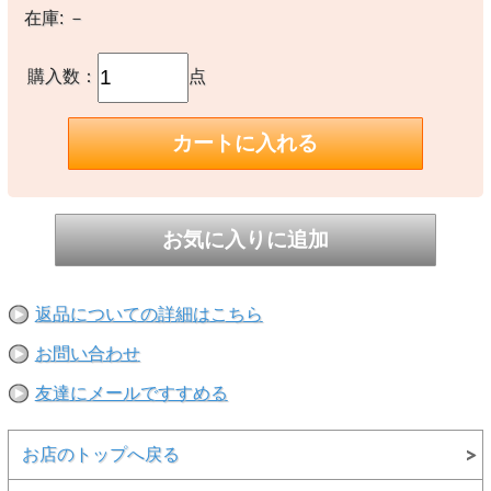
在庫:
－
【素材】
〇本体：コットン60% ポリエステル40%
〇リブ部分：コットン60% ポリエステル40%
購入数：
点
【生産国】
○中国製
【備考】
-
※撮影時の環境やご使用のPCモニター等の環境により実際の色味と
多少異なる場合があります。
※当店取扱い商品は一部店頭在庫と共有をしております。
ご注文時に「在庫あり」の表示でも、実際は売り違いにより欠品が発
生し、やむをえずご注文をキャンセルさせていただく場合がございま
返品についての詳細はこちら
す。完売や欠品の場合は大変ご迷惑をおかけしますが、予めご了承の
うえ注文いただきますようお願い申し上げます。
お問い合わせ
友達にメールですすめる
お店のトップへ戻る