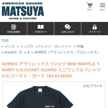
TOP
メンズ
トップス
Tシャツ・カットソー
半袖
>
>
>
>
brand A - G
A
AVIREX（アヴィレックス・アビレックス）
>
>
>
AVIREX アヴィレックス Tシャツ MINI WAFFLE T-
SHIRT U.S.COAST GUARD ミニワッフル Tシャツ
U.S.コースト・ガード 783-6134009