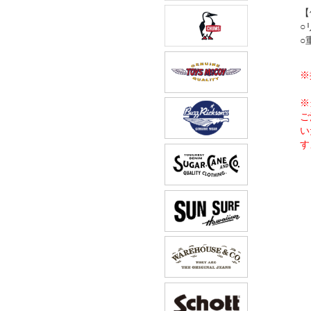
【
○
○
※
※
ご
い
す