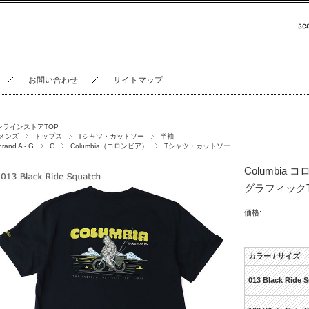
お問い合わせ
サイトマップ
ンラインストアTOP
メンズ
トップス
Tシャツ・カットソー
半袖
brand A - G
C
Columbia（コロンビア）
Tシャツ・カットソー
Columbi
グラフィックTシ
価格:
カラー / サイズ
013 Black Ride 