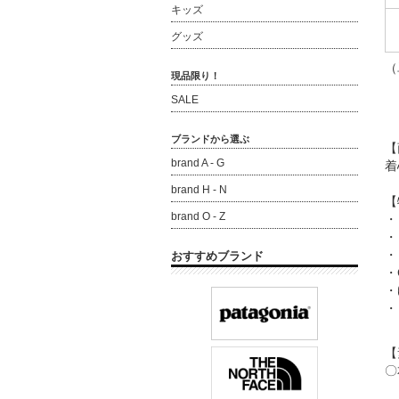
キッズ
グッズ
（
現品限り！
SALE
ブランドから選ぶ
【
brand A - G
着
brand H - N
【
brand O - Z
・
・
・
おすすめブランド
・
・
・
【
〇