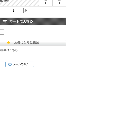
Squatch
○
○
点
の詳細はこちら