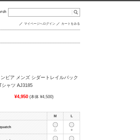
マイページへログイン
カートをみる
a コロンビア メンズ シダートレイルバック
ャツ AJ3185
¥4,950
(本体 ¥4,500)
M
L
Squatch
△
○