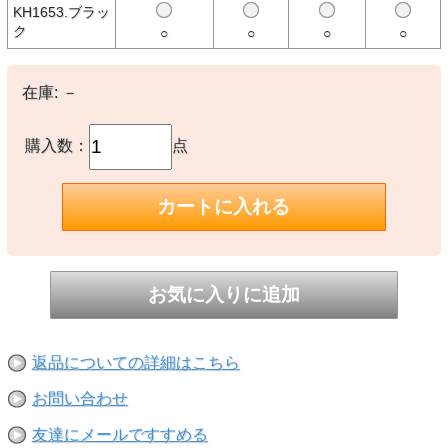
多少異なる場合があります。
KH1653.ブラッ
※当店取扱い商品は一部店頭在庫と共有をしております。
ク
○
○
○
○
ご注文時に「在庫あり」の表示でも、実際は売り違いにより欠品が発
生し、やむをえずご注文をキャンセルさせていただく場合がございま
す。完売や欠品の場合は大変ご迷惑をおかけしますが、予めご了承の
うえ注文いただきますようお願い申し上げます。
在庫:
－
購入数：
点
返品についての詳細はこちら
お問い合わせ
友達にメールですすめる