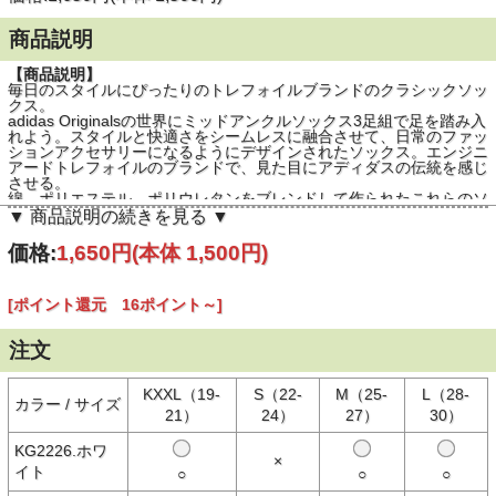
商品説明
【商品説明】
毎日のスタイルにぴったりのトレフォイルブランドのクラシックソッ
クス。
adidas Originalsの世界にミッドアンクルソックス3足組で足を踏み入
れよう。スタイルと快適さをシームレスに融合させて、日常のファッ
ションアクセサリーになるようにデザインされたソックス。エンジニ
アードトレフォイルのブランドで、見た目にアディダスの伝統を感じ
させる。
綿、ポリエステル、ポリウレタンをブレンドして作られたこれらのソ
ックスは、ソフトな肌触りで優れたフィット感を提供する。ミッドア
▼ 商品説明の続きを見る ▼
ンクル丈でずれずに、一日中快適さを提供する。ジムに行くときも、
外に出るときも、これらのソックスは頼りになる選択肢。
価格:
1,650円
(本体 1,500円)
ベターコットンは、ファッションに対する環境に配慮したアプローチ
を保証する。スタイリッシュなだけでなく、ファッションを責任感の
あるものにしたソックス。このクラシックなソックスでオリジナルの
[ポイント還元 16ポイント～]
精神を取り入れ、足元で主張しよう。
注文
【素材】
○綿65% / ポリエステル32% / ポリウレタン3%
KXXL（19-
S（22-
M（25-
L（28-
カラー / サイズ
21）
24）
27）
30）
【生産国】
○中国製
KG2226.ホワ
×
イト
○
○
○
※撮影時の環境やご使用のPCモニター等の環境により実際の色味と