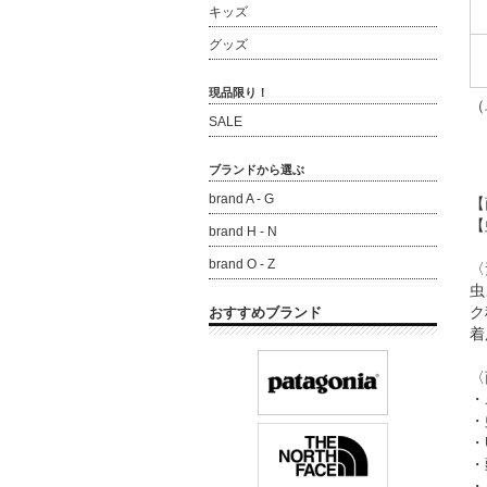
キッズ
グッズ
現品限り！
（
SALE
ブランドから選ぶ
brand A - G
【
【
brand H - N
brand O - Z
〈
虫
ク
おすすめブランド
着
〈
・
・
・
・
・