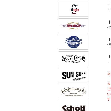
・
・
【
○本
【
○
【
-
※
※
ご
い
す