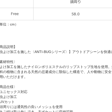
単位：cm）
商品説明】
虫よけ加工を施した〈ANTI-BUGシリーズ〉】アウトドアシーンを快
素材特性〉
よけ加工を施したナイロンポリエステルのリップストップ生地を使用。
科の植物に含まれる天然の忌避成分に類似した構造で、人や動物に安全
用いただけます。
商品仕様〉
ユニセックス対応
虫よけ加工
UVカット
頭周りには通気性の良いメッシュを使用
あご紐は取り外しでき、左ポケットに収納可能