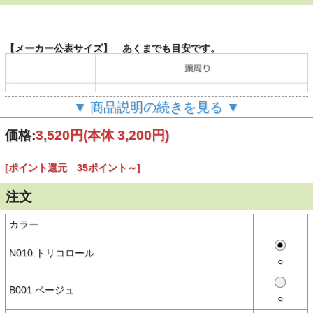
【メーカー公表サイズ】 あくまでも目安です。
▼ 商品説明の続きを見る ▼
（単位：cm）
価格:
3,520円
(本体 3,200円)
[ポイント還元 35ポイント～]
【商品説明】
色ごとに異なるデザインが楽しめる、夏コーデのアクセントにぴった
りなメッシュキャップ
注文
〈素材特性〉
フロント部分（ボディ・ツバ）にはストレッチ性のあるポリエステル
カラー
×ポリウレタン素材を使用、バックは通気性の良いポリエステル
100％のメッシュを使用。ムレにくく、気温の高い日でも快適に着用
でき、アクティブなシーンにも対応します。
N010.トリコロール
○
〈商品仕様〉
・サイズ調整用のスナップバック仕様
B001.ベージュ
・バック部分に通気性の良いメッシュ素材を使用
○
・前面にはシーズングラフィックをプリント