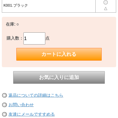
K001.ブラック
【素材】
△
○本体、つば：ポリエステル×ポリウレタン
○メッシュ：ポリエステル
在庫:
○
【生産国】
○ベトナム製
【備考】
-
購入数：
点
※撮影時の環境やご使用のPCモニター等の環境により実際の色味と
多少異なる場合があります。
※当店取扱い商品は一部店頭在庫と共有をしております。
ご注文時に「在庫あり」の表示でも、実際は売り違いにより欠品が発
生し、やむをえずご注文をキャンセルさせていただく場合がございま
す。完売や欠品の場合は大変ご迷惑をおかけしますが、予めご了承の
うえ注文いただきますようお願い申し上げます。
返品についての詳細はこちら
お問い合わせ
友達にメールですすめる