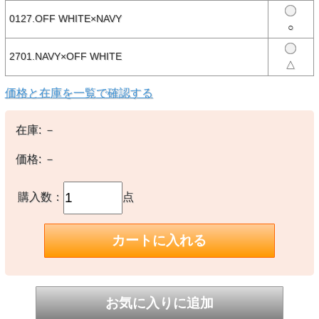
【生産国】
0127.OFF WHITE×NAVY
○中国製
○
【備考】
2701.NAVY×OFF WHITE
△
-
価格と在庫を一覧で確認する
※撮影時の環境やご使用のPCモニター等の環境により実際の色味と
多少異なる場合があります。
※当店取扱い商品は一部店頭在庫と共有をしております。
在庫:
－
ご注文時に「在庫あり」の表示でも、実際は売り違いにより欠品が発
生し、やむをえずご注文をキャンセルさせていただく場合がございま
す。完売や欠品の場合は大変ご迷惑をおかけしますが、予めご了承の
価格:
－
うえ注文いただきますようお願い申し上げます。
購入数：
点