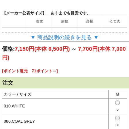
【メーカー公表サイズ】 あくまでも目安です。
▼ 商品説明の続きを見る ▼
（単位：cm）
価格:
7,150円
(本体 6,500円)
～
7,700円
(本体 7,000
円)
【商品説明】
＜デザイン＞
[ポイント還元 71ポイント～]
- クルーネックの半袖Tシャツ
- ゆとりのあるサイズ感
- すっきりとした印象の肩ライン
注文
- ジャストレングスの着丈
- ロゴワッペンのアクセント
カラー / サイズ
M
＜素材＞
- ソフトな風合いの天竺素材
- やや厚手
010.WHITE
○
【素材】
080.COAL GREY
○本体：コットン100％
○