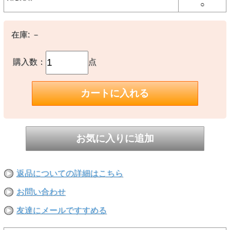
【備考】
○
-
※撮影時の環境やご使用のPCモニター等の環境により実際の色味と
在庫:
－
多少異なる場合があります。
※当店取扱い商品は一部店頭在庫と共有をしております。
購入数：
点
ご注文時に「在庫あり」の表示でも、実際は売り違いにより欠品が発
生し、やむをえずご注文をキャンセルさせていただく場合がございま
す。完売や欠品の場合は大変ご迷惑をおかけしますが、予めご了承の
うえ注文いただきますようお願い申し上げます。
返品についての詳細はこちら
お問い合わせ
友達にメールですすめる