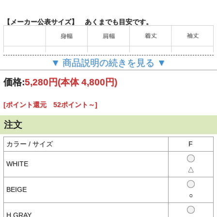
【メーカー公表サイズ】 あくまでも目安です。
▼ 商品説明の続きを見る ▼
（単位：cm）
価格:
5,280円
(本体 4,800円)
[ポイント還元 52ポイント～]
【商品説明】
1枚着としてはもちろん、レイヤードアイテムとしても使える！
注文
■体のラインを拾わないゆったりシルエット。
■二の腕カバーしてくれる５部丈袖。
■前後の着丈に差をつけ、1枚のアウトスタイルも様になるデザイ
カラー / サイズ
F
ン。
WHITE
△
【素材】
○綿100%
USAコットンを使用したざっくりとラフな素材感が特徴で、程よい厚
BEIGE
みの16番単天竺を使用。
○
H.GRAY