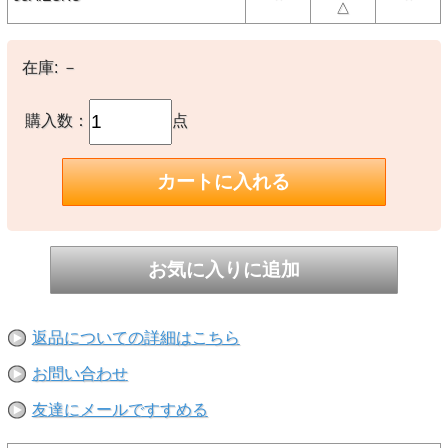
・M12に比べシャリ感がありドライタッチ
△
・ユニセックスデザイン
【素材】
在庫:
－
〇本体：綿100%
購入数：
点
【生産国】
〇中国製
【備考】
-
※撮影時の環境やご使用のPCモニター等の環境により実際の色味と
多少異なる場合があります。
※当店取扱い商品は一部店頭在庫と共有をしております。
ご注文時に「在庫あり」の表示でも、実際は売り違いにより欠品が発
生し、やむをえずご注文をキャンセルさせていただく場合がございま
す。完売や欠品の場合は大変ご迷惑をおかけしますが、予めご了承の
うえ注文いただきますようお願い申し上げます。
返品についての詳細はこちら
お問い合わせ
友達にメールですすめる