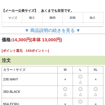
【メーカー公表サイズ】 あくまでも目安です。
▼ 商品説明の続きを見る ▼
価格:
14,300円
(本体 13,000円)
[ポイント還元 143ポイント～]
（単位：cm）
注文
カラー / サイズ
M
L
XL
【商品説明】
ツインティップのフレッドペリーシャツ。
238.NAVY
×
×
△
フレッドペリー伝統の「ストリームラインフィット」M12を再解釈し
現代風にアレンジ。
350.BLACK
・FRED PERRYのシグネチャーである5:4:4のティップライン
△
△
△
・M12に比べ身幅がスリムで長めの着丈と短めの袖丈
・レギュラーフィット
・通気性に優れたコットンピケを採用
95A.ECRU
×
×