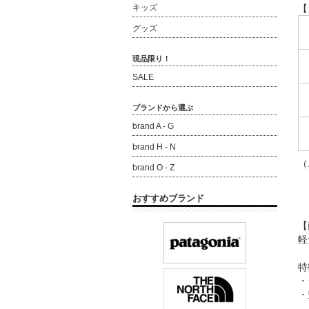
【
キッズ
グッズ
現品限り！
SALE
ブランドから選ぶ
brand A - G
brand H - N
（
brand O - Z
おすすめブランド
【
軽
特
・
・