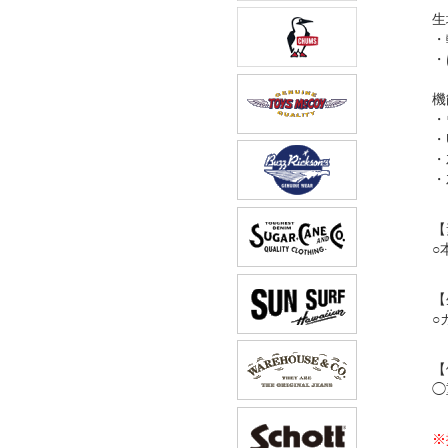
生
・
・
機
・
・
・
・
【
○
【
○
【
◯
※