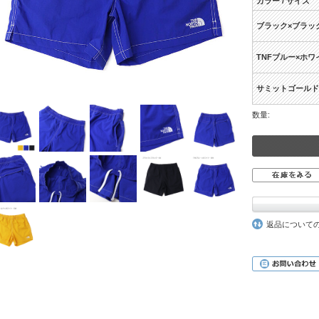
カラー / サイズ
ブラック×ブラッ
TNFブルー×ホワ
サミットゴールド
数量:
返品について