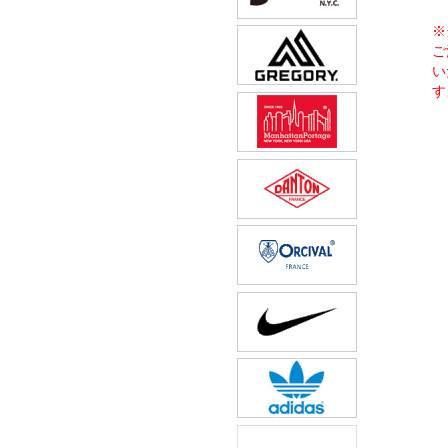
※
ご
い
す