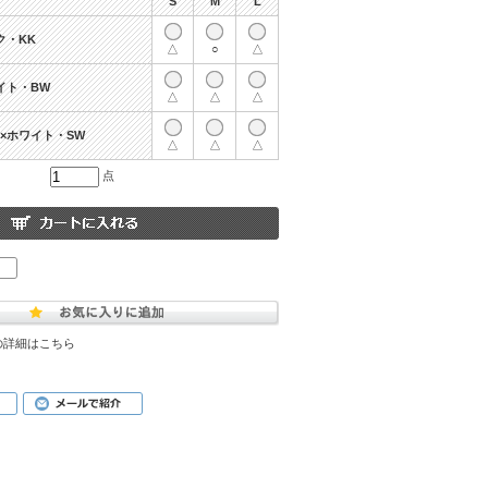
S
M
L
ク・KK
△
○
△
イト・BW
△
△
△
×ホワイト・SW
△
△
△
点
の詳細はこちら