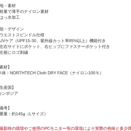
地・素材
軽量で薄手のナイロン素材
はっ水加工
能・デザイン
ウエストスピンドル仕様
UVケア（UPF15-30、紫外線カット率85%以上）機能付き
左右サイドにポケット、右ヒップにファスナーポケット付き
左裾にロゴ刺繍
素材】
本体：NORTHTECH Cloth DRY FACE（ナイロン100％）
生産国】
カンボジア
備考】
重量：約145g（Lサイズ）
撮影時の環境やご使用のPCモニター等の環境により実際の色味と多少