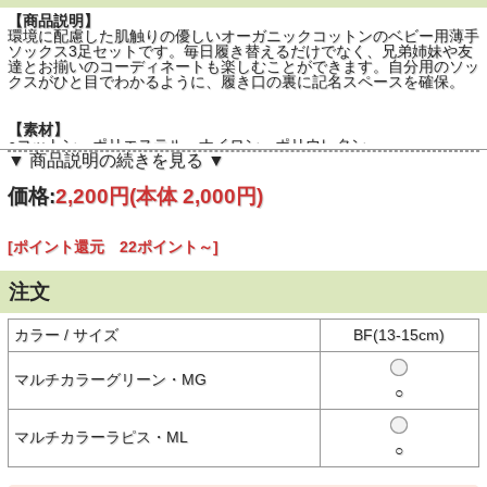
【商品説明】
環境に配慮した肌触りの優しいオーガニックコットンのベビー用薄手
ソックス3足セットです。毎日履き替えるだけでなく、兄弟姉妹や友
達とお揃いのコーディネートも楽しむことができます。自分用のソッ
クスがひと目でわかるように、履き口の裏に記名スペースを確保。
【素材】
○コットン、ポリエステル、ナイロン、ポリウレタン
▼ 商品説明の続きを見る ▼
価格:
2,200円
(本体 2,000円)
【生産国】
○中国製
[ポイント還元 22ポイント～]
【備考】
-
注文
※撮影時の環境やご使用のPCモニター等の環境により実際の色味と
カラー / サイズ
BF(13-15cm)
多少異なる場合があります。
※当店取扱い商品は一部店頭在庫と共有をしております。
マルチカラーグリーン・MG
○
ご注文時に「在庫あり」の表示でも、実際は売り違いにより欠品が発
生し、やむをえずご注文をキャンセルさせていただく場合がございま
す。完売や欠品の場合は大変ご迷惑をおかけしますが、予めご了承の
マルチカラーラピス・ML
うえ注文いただきますようお願い申し上げます。
○