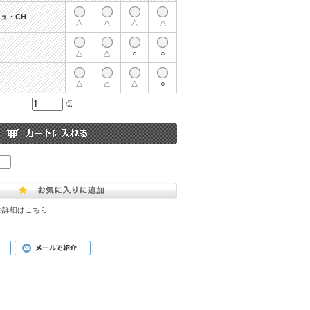
ュ・CH
△
△
△
△
△
△
○
○
△
△
△
○
点
の詳細はこちら