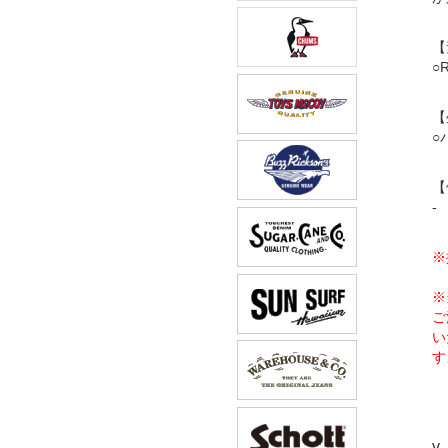
【
○
【
○
【
-
※
※
ご
い
す
v