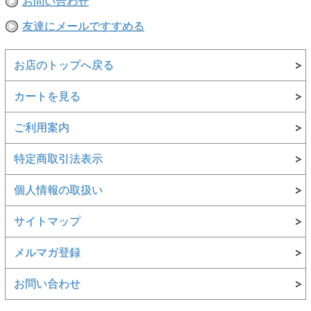
お問い合わせ
【素材】
〇本体：綿100%
友達にメールですすめる
【生産国】
○生地：アメリカ製
お店のトップへ戻る
○縫製：日本
カートを見る
【備考】
○カラー名に「P-」がついているものはピグメントダイ（顔料染め）
です。 ご購入後のお洗濯について、初めの数回は色落ちすることが
ご利用案内
ありますので単独でのお洗濯をおすすめします。
○ピグメントダイ（顔料染め）を用いた製品には袖や身頃の脇などに
特定商取引法表示
白線状の色落ちが見られますが、 生産過程において必ず生じるもの
であり製品不良ではありません。
○製品染め後に洗濯・乾燥済みの為、最も縮んでいる状態です。着用
個人情報の取扱い
していくうちに詰まっている編み目が緩み身体に馴染んでいきます。
○製品染めの特性上、染め上がりの色味やサイズに若干の個体差があ
サイトマップ
りますので予めご了承下さい。
○独特のユーズド感のある表情、多少のゆがみや擦れ、縫い目部分の
メルマガ登録
シワ、編地の筋やムラ等は製品の特長です。 素材のもつ不均一感や
ラフ感はこの製品の味としてお楽しみください。
お問い合わせ
※撮影時の環境やご使用のPCモニター等の環境により実際の色味と
多少異なる場合があります。