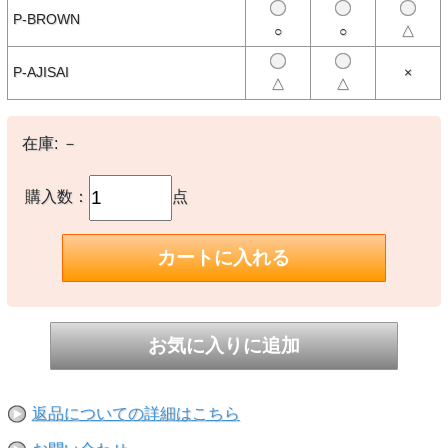
使用しているＴシャツはS/S CREW TEE。
P-BROWN
着応えのある生地感と風合いのある色がシンプルなプリントをさらに
○
○
△
引き立たせています。
擦れた色合いが特徴的なピグメント染め（Pigment dye）のTシャツ
P-AJISAI
×
は、風合い感とステッチ部分のアタリが古着のような雰囲気を醸し出
△
△
し、着用と洗濯を繰り返すことでさらに色褪せしていくエイジングを
楽しみながら長く愛用するほどに、ますますヴィンテージ品のような
味のある表情へと変わっていきます。
在庫:
－
※CAUTION※
カラー名に「P-」がついているものはピグメントダイ（顔料染め）で
購入数：
点
す。 ご購入後のお洗濯について、初めの数回は色落ちすることがあ
りますので単独でのお洗濯をおすすめします。
ピグメントダイ（顔料染め）を用いた製品には袖や身頃の脇などに白
線状の色落ちが見られますが、 生産過程において必ず生じるもので
あり製品不良ではありません。
製品染め後に洗濯・乾燥済みの為、最も縮んでいる状態です。着用し
ていくうちに詰まっている編み目が緩み身体に馴染んでいきます。
製品染めの特性上、染め上がりの色味やサイズに若干の個体差があり
ますので予めご了承下さい。
また、独特のユーズド感のある表情、多少のゆがみや擦れ、縫い目部
分のシワ、編地の筋やムラ等は製品の特長です。 素材のもつ不均一
返品についての詳細はこちら
感やラフ感はこの製品の味としてお楽しみください。