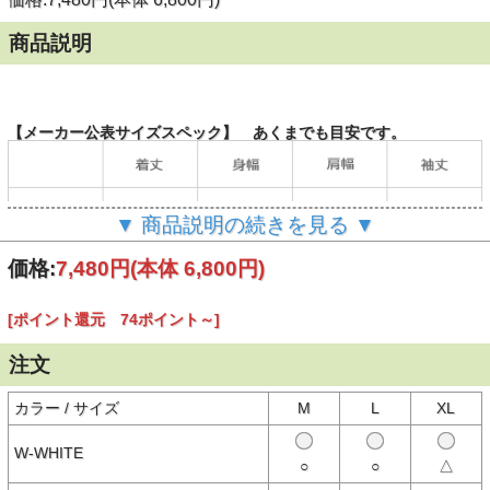
商品説明
【メーカー公表サイズスペック】 あくまでも目安です。
▼ 商品説明の続きを見る ▼
価格:
7,480円
(本体 6,800円)
[ポイント還元 74ポイント～]
（単位：cm）
注文
カラー / サイズ
M
L
XL
【商品説明】
グラフィックアーティスト"Kads MIIDA"氏が生み出したマスコット
キャラクター、"Good On Boy"の姿をあしらったプリントTシャツ。
W-WHITE
三人並んだキャラクターはそれぞれ70's、80's、現在の三世代の着こ
○
○
△
なしを(＝THREE GENERATION)を表現しています。