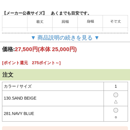
【メーカー公表サイズ】 あくまでも目安です。
▼ 商品説明の続きを見る ▼
（単位：cm）
価格:
27,500円
(本体 25,000円)
[ポイント還元 275ポイント～]
【商品説明】
＜デザイン＞
注文
- フーデッドマウンテンジャケット
- ショート丈/Aライン
- ビスロンの白ジップ/シングルジップ
カラー / サイズ
1
- ラグランスリーブ
- 背面に雨除け付き
- マチ付きのパッチポケット×2
130.SAND BEIGE
△
- 裾とフードのふちにドローコードを配備
＜素材＞
281.NAVY BLUE
- 軽量のナイロンタッサー
○
- コットンライクでナチュラルな表情