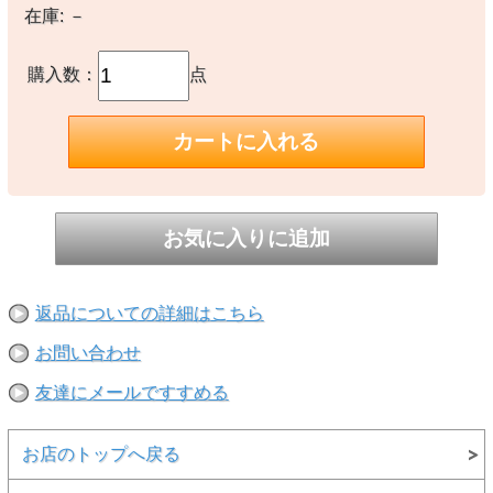
【素材】
在庫:
－
○本体：ナイロン100％
【生産国】
購入数：
点
○中国製
【備考】
※着用、お取り扱いの際は商品についておりますアテンションタグ、
洗濯ネームを必ずご確認ください。
※撮影時の環境やご使用のPCモニター等の環境により実際の色味と
多少異なる場合があります。
※当店取扱い商品は一部店頭在庫と共有をしております。
ご注文時に「在庫あり」の表示でも、実際は売り違いにより欠品が発
生し、やむをえずご注文をキャンセルさせていただく場合がございま
す。完売や欠品の場合は大変ご迷惑をおかけしますが、予めご了承の
返品についての詳細はこちら
うえ注文いただきますようお願い申し上げます。
お問い合わせ
友達にメールですすめる
お店のトップへ戻る