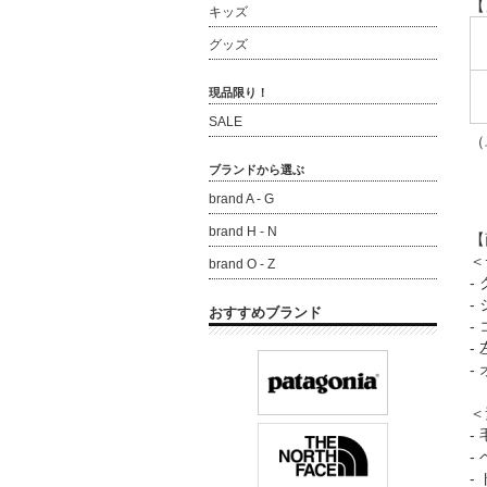
【
キッズ
グッズ
現品限り！
SALE
（
ブランドから選ぶ
brand A - G
brand H - N
【
＜
brand O - Z
-
-
おすすめブランド
-
-
-
＜
-
-
-