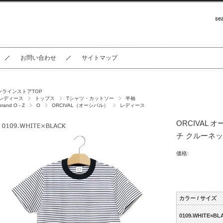
お問い合わせ
サイトマップ
ンラインストアTOP
レディース
トップス
Tシャツ・カットソー
半袖
brand O - Z
O
ORCIVAL（オーシバル）
レディース
ORCIVAL
チ クルーネック
価格:
カラー / サイズ
0109.WHITE×BL