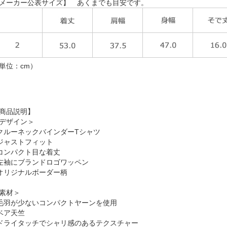
メーカー公表サイズ】 あくまでも目安です。
単位：cm）
商品説明】
デザイン＞
 クルーネックバインダーTシャツ
 ジャストフィット
 コンパクト目な着丈
 左袖にブランドロゴワッペン
 オリジナルボーダー柄
素材＞
 毛羽が少ないコンパクトヤーンを使用
 ベア天竺
 ドライタッチでシャリ感のあるテクスチャー