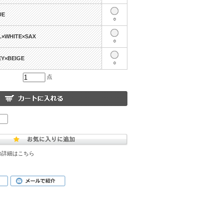
UE
○
L×WHITE×SAX
○
EY×BEIGE
○
点
の詳細はこちら