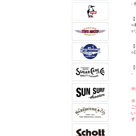
-
【
○
○
【
○
【
-
※
※
ご
い
す