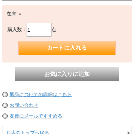
〇本体：600D OX（ポリエステル100%）
【備考】
在庫:
○
―
購入数：
点
※撮影時の環境やご使用のPCモニター等の環境により実際の色味と
多少異なる場合があります。
※当店取扱い商品は一部店頭在庫と共有をしております。
ご注文時に「在庫あり」の表示でも、実際は売り違いにより欠品が発
生し、やむをえずご注文をキャンセルさせていただく場合がございま
す。完売や欠品の場合は大変ご迷惑をおかけしますが、予めご了承の
うえ注文頂けますようお願い申し上げます。
返品についての詳細はこちら
お問い合わせ
友達にメールですすめる
お店のトップへ戻る