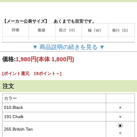
【メーカー公表サイズ】 あくまでも目安です。
▼ 商品説明の続きを見る ▼
価格:
1,980円
(本体 1,800円)
【商品説明】
ミニサイズかつ使い勝手の良いウォレット
[ポイント還元 19ポイント～]
Columbia（コロンビア）プライスストリームシリーズ
注文
・コロンビア独自のはっ水機能「オムニシールド」
・本体内部にコイン用ポケット
・本体内部側面にスリーブポケット
カラー
・本体背面にカードポケット
・コインが取り出しやすいマチ付き
010.Black
×
・紙幣が入れやすいやや大きめのサイズ感
・ベルトループなどに取り付け可能なカラビナチャーム
191.Chalk
×
・ちょっとしたお出かけやアウトドアシーンにもおすすめ
265.British Tan
【素材】
○