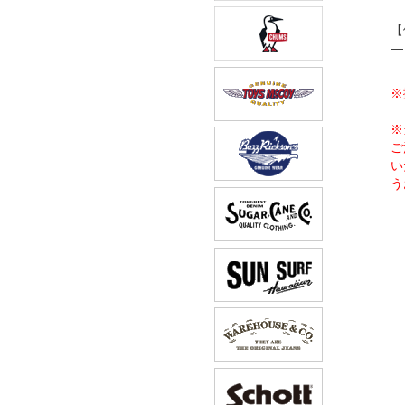
【
―
※
※
ご
い
う