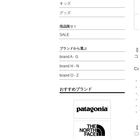
キッズ
グッズ
現品限り！
SALE
ブランドから選ぶ
【
コ
brand A - G
brand H - N
C
brand O - Z
・
・
おすすめブランド
・
・
・
・
【
〇