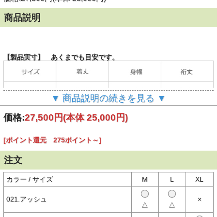
商品説明
【製品実寸】 あくまでも目安です。
▼ 商品説明の続きを見る ▼
価格:
27,500円
(本体 25,000円)
[ポイント還元 275ポイント～]
（単位：cm）
注文
当店の計測方法はこちらをご確認ください。
カラー / サイズ
M
L
XL
【商品説明】
021.アッシュ
×
TOYS McCOY（トイズマッコイ）のスウェットジャケット。
△
△
米陸軍航空隊の飛行兵に支給されたウール製のC-2セーターのデザイ