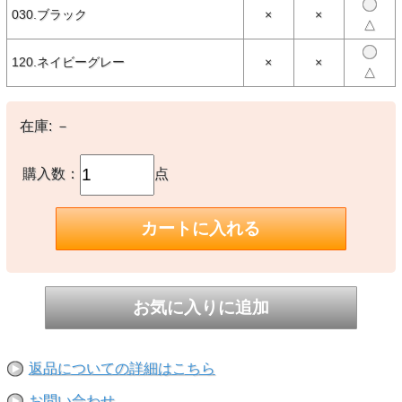
ンはそのままに、ウールよりも取扱いやすくタフなスウェット生地で
030.ブラック
×
×
再構築。 ちょっと肌寒い時のアウター、本格的に寒い季節にはミッ
△
ドレイヤーとして、秋～春先にかけてレイヤリングの機会が多くなる
時季には着こなしのアクセントにも一役買ってくれるアイテムです。
120.ネイビーグレー
×
×
△
【素材】
〇本体：綿100%
在庫:
－
【生産国】
○日本製
購入数：
点
【備考】
-
※撮影時の環境やご使用のPCモニター等の環境により実際の色味と
多少異なる場合があります。
※当店取扱い商品は一部店頭在庫と共有をしております。
ご注文時に「在庫あり」の表示でも、実際は売り違いにより欠品が発
生し、やむをえずご注文をキャンセルさせていただく場合がございま
す。完売や欠品の場合は大変ご迷惑をおかけしますが、予めご了承の
うえ注文いただきますようお願い申し上げます。
返品についての詳細はこちら
お問い合わせ