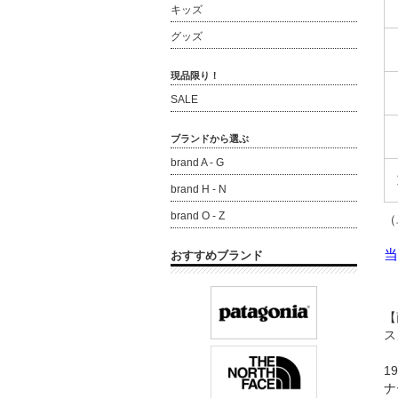
キッズ
グッズ
現品限り！
SALE
ブランドから選ぶ
brand A - G
brand H - N
brand O - Z
（
当
おすすめブランド
【
ス
1
ナ