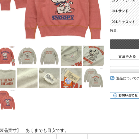
カラー / サイズ
041.サンド
091.キャロット
数量:
返品について
製品実寸】 あくまでも目安です。