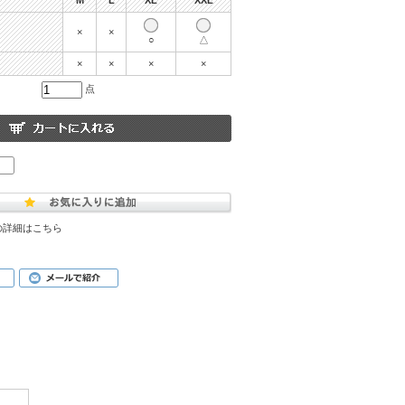
M
L
XL
XXL
×
×
○
△
×
×
×
×
点
の詳細はこちら