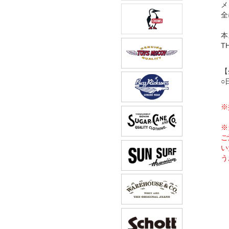
メ
全
本
T
【
○
※
※
ご
い
う