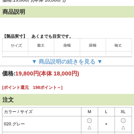
商品説明
【製品実寸】 あくまでも目安です。
▼ 商品説明の続きを見る ▼
価格:
19,800円
(本体 18,000円)
[ポイント還元 198ポイント～]
（単位：cm）
注文
当店の計測方法はこちらをご確認ください。
カラー / サイズ
M
L
XL
【商品説明】
020.グレー
×
TOYS McCOY（トイズマッコイ）の定番スウェットシャツ。
△
△
"ヴィンテージピースを徹底検証し、4本針ミシンを用いたフラットシ