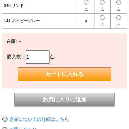
ーマー仕様で仕上げた定番のスウェットシャツ。今回はシンプルに
040.サンド
'USAF' を左胸にプリント。着込んでいくごとにヤレていく質感はヴ
△
△
△
ィンテージそのもの、と言える。"（トイズマッコイ公式サイトよ
り）
141.ネイビーグレー
×
△
△
【生産国】
○日本製
在庫:
－
※撮影時の環境やご使用のPCモニター等の環境により実際の色味と
多少異なる場合があります。
購入数：
点
※当店取扱い商品は一部店頭在庫と共有をしております。
ご注文時に「在庫あり」の表示でも、実際は売り違いにより欠品が発
生し、やむをえずご注文をキャンセルさせていただく場合がございま
す。完売や欠品の場合は大変ご迷惑をおかけしますが、予めご了承の
うえ注文いただきますようお願い申し上げます。
返品についての詳細はこちら