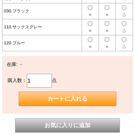
【商品説明】
030.ブラック
TOYS McCOY（トイズマッコイ）の半袖スウェットシャツ。
○
○
△
"ジーンズと相性が良く、単品でもレイヤードでも使える、ショート
スリーヴ仕立てのライトウェイトスウェット。後染めによる味わい深
110.サックスグレー
い色は、どんな服とも馴染みよくまとまり、使い勝手が良い。"（ト
○
○
△
イズマッコイ公式サイトより）
120.ブルー
○
○
△
【素材】
〇本体：綿100%
在庫:
－
【生産国】
○日本製
購入数：
点
※撮影時の環境やご使用のPCモニター等の環境により実際の色味と
多少異なる場合があります。
※当店取扱い商品は一部店頭在庫と共有をしております。
ご注文時に「在庫あり」の表示でも、実際は売り違いにより欠品が発
生し、やむをえずご注文をキャンセルさせていただく場合がございま
す。完売や欠品の場合は大変ご迷惑をおかけしますが、予めご了承の
うえ注文いただきますようお願い申し上げます。