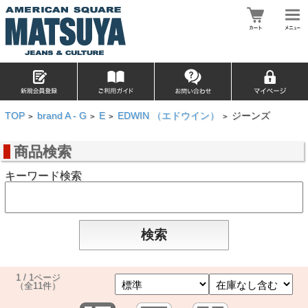
TOP
brand A - G
E
EDWIN （エドウイン）
ジーンズ
>
>
>
>
商品検索
キーワード検索
1 / 1ページ
（全11件）