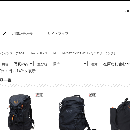
お問い合わせ
サイトマップ
ンラインストアTOP
brand H - N
M
MYSTERY RANCH（ミステリーランチ）
示切替：
並び順：
在庫：
4件中1件～14件を表示
品一覧