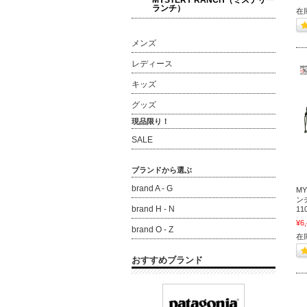
MYSTERY RANCH（ミステリー
ランチ）
在
メンズ
レディース
キッズ
グッズ
現品限り！
SALE
ブランドから選ぶ
brand A - G
M
ンチ
brand H - N
11
¥6
brand O - Z
在
おすすめブランド