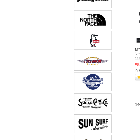
M
ン
11
¥8
在
1