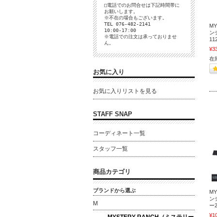
□電話でのお問合せは下記時間帯に
お願いします。
※不在の場合もございます。
TEL 076-482-2141
M
10:00-17:00
ンチ
※電話での注文は承っておりませ
11
ん。
¥3
在
お気に入り
お気に入りリストを見る
STAFF SNAP
コーディネート一覧
スタッフ一覧
商品カテゴリ
ブランドから選ぶ
M
ンチ
M
ー2
¥1