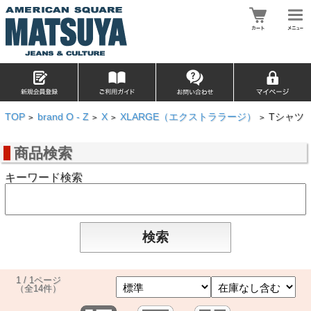
TOP
brand O - Z
X
XLARGE（エクストララージ）
Tシャツ
>
>
>
>
商品検索
キーワード検索
1 / 1ページ
（全14件）