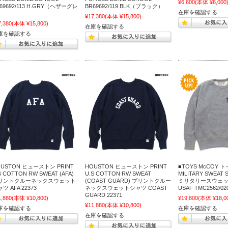
¥6,600
(本体 ¥6,000
69692/113 H.GRY（ヘザーグレ
BR69692/119 BLK（ブラック）
在庫を確認する
）
¥17,380
(本体 ¥15,800)
7,380
(本体 ¥15,800)
在庫を確認する
庫を確認する
OUSTON ヒューストン PRINT
HOUSTON ヒューストン PRINT
■TOYS McCOY
S COTTON RW SWEAT (AFA)
U.S COTTON RW SWEAT
MILITARY SWEAT 
リントクルーネックスウェット
(COAST GUARD) プリントクルー
ミリタリースウェ
ツ AFA 22373
ネックスウェットシャツ COAST
USAF TMC2562/0
GUARD 22371
1,880
(本体 ¥10,800)
¥19,800
(本体 ¥18,0
¥11,880
(本体 ¥10,800)
庫を確認する
在庫を確認する
在庫を確認する