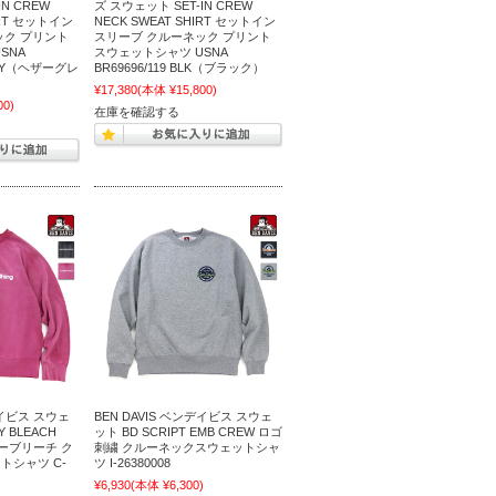
N CREW
ズ スウェット SET-IN CREW
IRT セットイン
NECK SWEAT SHIRT セットイン
ック プリント
スリーブ クルーネック プリント
SNA
スウェットシャツ USNA
.GRY（ヘザーグレ
BR69696/119 BLK（ブラック）
¥17,380
(本体 ¥15,800)
00)
在庫を確認する
デイビス スウェ
BEN DAVIS ベンデイビス スウェ
AY BLEACH
ット BD SCRIPT EMB CREW ロゴ
レーブリーチ ク
刺繍 クルーネックスウェットシャ
トシャツ C-
ツ I-26380008
¥6,930
(本体 ¥6,300)