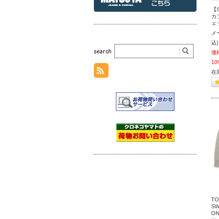
【S
カ
ェッ
メ
込)
価
10
在
T
SW
ON