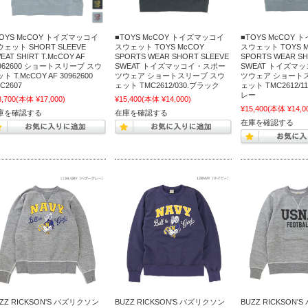
TOYS McCOY トイズマッコイ
■TOYS McCOY トイズマッコイ
■TOYS McCOY
ェット SHORT SLEEVE
スウェット TOYS McCOY
スウェット TOYS M
EAT SHIRT T.McCOY AF
SPORTS WEAR SHORT SLEEVE
SPORTS WEAR SH
0962600 ショートスリーブ スウ
SWEAT トイズマッコイ・スポー
SWEAT トイズマ
ト T.McCOY AF 30962600
ツウェア ショートスリーブ スウ
ツウェア ショート
C2607
ェット TMC2612/030.ブラック
ェット TMC2612/
レー
8,700
(本体 ¥17,000)
¥15,400
(本体 ¥14,000)
¥15,400
(本体 ¥14,0
庫を確認する
在庫を確認する
在庫を確認する
ZZ RICKSON'S バズリクソン
BUZZ RICKSON'S バズリクソン
BUZZ RICKSON