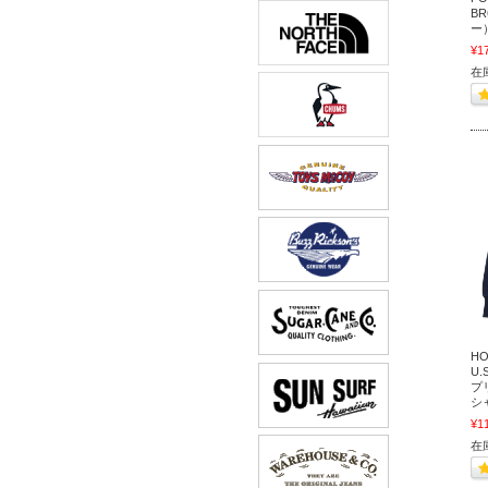
BR
ー
¥1
在
H
U.
プ
シャ
¥1
在