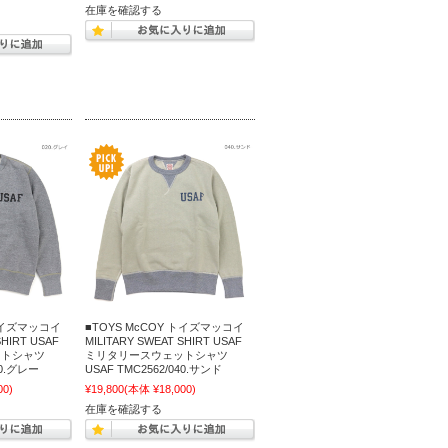
)
在庫を確認する
 トイズマッコイ
■TOYS McCOY トイズマッコイ
SHIRT USAF
MILITARY SWEAT SHIRT USAF
ットシャツ
ミリタリースウェットシャツ
20.グレー
USAF TMC2562/040.サンド
00)
¥19,800
(本体 ¥18,000)
在庫を確認する