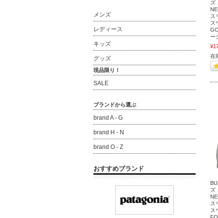
ズ 
NE
メンズ
ス
スウ
レディース
GO
ー
キッズ
¥1
在
グッズ
現品限り！
SALE
ブランドから選ぶ
brand A - G
brand H - N
brand O - Z
おすすめブランド
BU
ズ 
NE
ス
スウ
FO