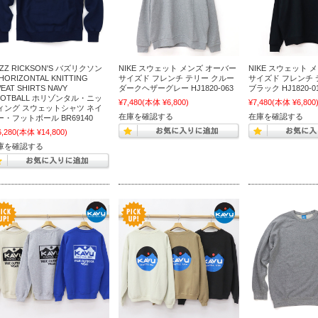
ZZ RICKSON'S バズリクソン
NIKE スウェット メンズ オーバー
NIKE スウェット 
HORIZONTAL KNITTING
サイズド フレンチ テリー クルー
サイズド フレンチ 
EAT SHIRTS NAVY
ダークヘザーグレー HJ1820-063
ブラック HJ1820-0
OOTBALL ホリゾンタル・ニッ
¥7,480
(本体 ¥6,800)
¥7,480
(本体 ¥6,800
ィング スウェットシャツ ネイ
在庫を確認する
在庫を確認する
ー・フットボール BR69140
6,280
(本体 ¥14,800)
庫を確認する