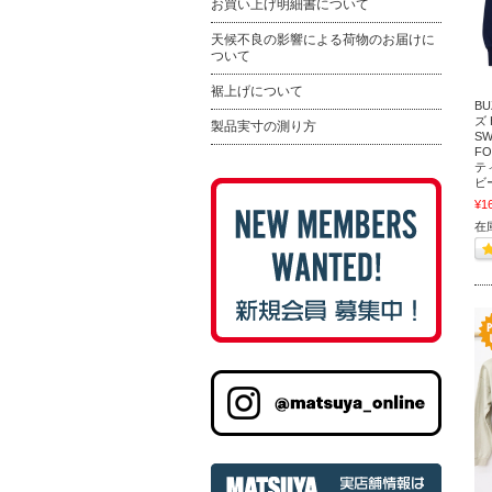
お買い上げ明細書について
天候不良の影響による荷物のお届けに
ついて
裾上げについて
BU
ズ 
製品実寸の測り方
SW
F
テ
ビ
¥1
在