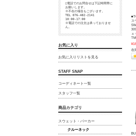
□電話でのお問合せは下記時間帯に
お願いします。
※不在の場合もございます。
TEL 076-482-2141
■
10:00-17:00
スウ
※電話での注文は承っておりませ
SW
ん。
3
ェッ
TM
¥1
お気に入り
在
お気に入りリストを見る
STAFF SNAP
コーディネート一覧
スタッフ一覧
商品カテゴリ
スウェット・パーカー
クルーネック
BU