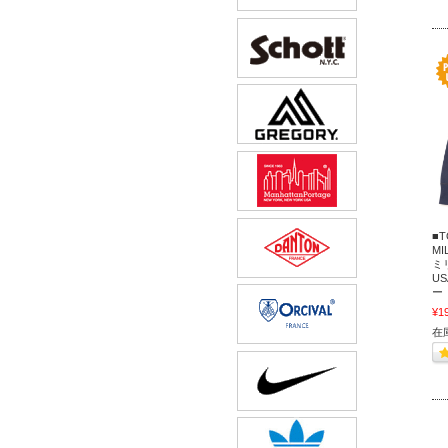
■
MI
ミ
US
ー
¥1
在