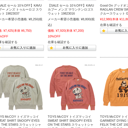
ALE セール 10％OFF】KAVU
【SALE セール 10％OFF】KAVU
Good On グッド
ブー メンズ トゥルーロゴ スウ
カブー メンズ マウンテンロゴス
RAGLAN CREW 
ト 19823037
ウェット 19823016
クルースウェット GO
ーカー希望小売価格:
¥8,250
(税
メーカー希望小売価格:
¥8,800
(税
¥12,980
(本体 ¥11,8
込)
在庫を確認する
格:
¥7,425
(本体 ¥6,750)
価格:
¥7,920
(本体 ¥7,200)
%OFF
10%OFF
庫を確認する
在庫を確認する
OYS McCOY トイズマッコイ
TOYS McCOY トイズマッコイ
TOYS McCOY 
EAT SHIRT SNOOPY EYES
SWEAT SHIRT SNOOPY EYES
GARMENT DYING 
 THE STARS スウェットシャ
ON THE STARS スウェットシャ
FELIX THE CAT 