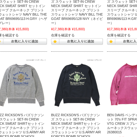
スウェット SET-IN CREW
ズ スウェット SET-IN CREW
ズ スウェット SET-I
CK SWEAT SHIRT セットイン
NECK SWEAT SHIRT セットイン
NECK SWEAT SH
リーブ クルーネック プリント
スリーブ クルーネック プリント
スリーブ クルーネ
ェットシャツ NAVY BILL THE
スウェットシャツ NAVY BILL THE
スウェットシャツ U
AT BR69695/113 H.GRY（ヘザ
GOAT BR69695/128 NVY（ネイビ
BR69696/113 H
グレー）
ー）
ー）
7,380
(本体 ¥15,800)
¥17,380
(本体 ¥15,800)
¥17,380
(本体 ¥15,8
庫を確認する
在庫を確認する
在庫を確認する
ZZ RICKSON'S バズリクソン
BUZZ RICKSON'S バズリクソン
BEN DAVIS ベン
スウェット SET-IN CREW
ズ スウェット SET-IN CREW
ット 70's FIT SPR
CK SWEAT SHIRTセットイン
NECK SWEAT SHIRTセットイン
VTG CREW スプ
リーブ クルーネック プリント
スリーブ クルーネック プリント
ルーネックスウェッ
ェットシャツ U.S.ARMY AIR
スウェットシャツ U.S.ARMY AIR
26380015
RCES BOMB.SCHOOL
FORCES BOMB.SCHOOL