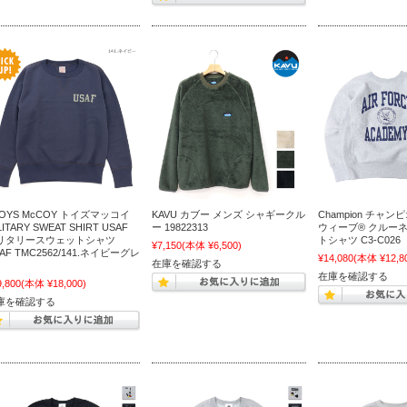
TOYS McCOY トイズマッコイ
KAVU カブー メンズ シャギークル
Champion チャ
LITARY SWEAT SHIRT USAF
ー 19822313
ウィーブ® クルー
リタリースウェットシャツ
トシャツ C3-C026
¥7,150
(本体 ¥6,500)
AF TMC2562/141.ネイビーグレ
¥14,080
(本体 ¥12,8
在庫を確認する
在庫を確認する
9,800
(本体 ¥18,000)
庫を確認する