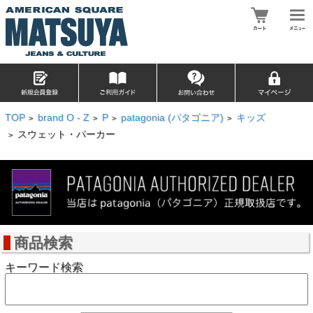
TOP
brand O - Z
P
patagonia (パタゴニア)
キッズ
>
>
>
>
スウェット・パーカー
>
商品検索
キーワード検索