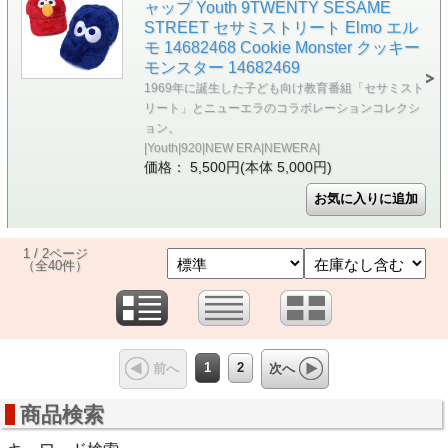
ャップ Youth 9TWENTY SESAME
STREET セサミストリート Elmo エル
モ 14682468 Cookie Monster クッキー
モンスター 14682469
1969年に誕生した子ども向け教育番組「セサミスト
リート」とニューエラのコラボレーションコレクシ
ョン。
|Youth|920|NEW ERA|NEWERA|
価格： 5,500円(本体 5,000円)
1 / 2ページ
（全40件）
1
2
前へ
次へ
商品検索