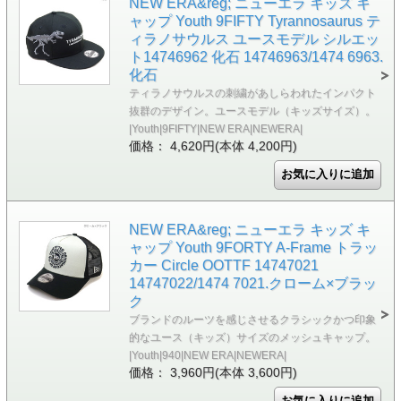
NEW ERA&reg; ニューエラ キッズ キ
ャップ Youth 9FIFTY Tyrannosaurus テ
ィラノサウルス ユースモデル シルエッ
ト14746962 化石 14746963/1474 6963.
化石
ティラノサウルスの刺繍があしらわれたインパクト
抜群のデザイン。ユースモデル（キッズサイズ）。
|Youth|9FIFTY|NEW ERA|NEWERA|
価格： 4,620円(本体 4,200円)
NEW ERA&reg; ニューエラ キッズ キ
ャップ Youth 9FORTY A-Frame トラッ
カー Circle OOTTF 14747021
14747022/1474 7021.クローム×ブラッ
ク
ブランドのルーツを感じさせるクラシックかつ印象
的なユース（キッズ）サイズのメッシュキャップ。
|Youth|940|NEW ERA|NEWERA|
価格： 3,960円(本体 3,600円)