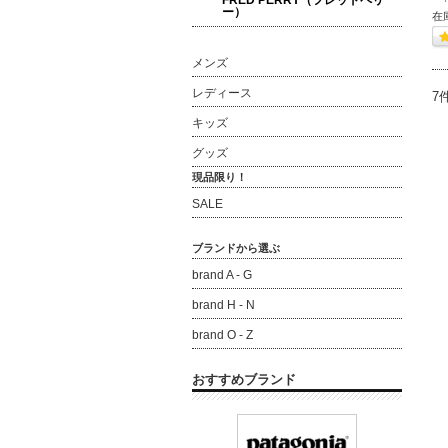
FRED PERRY（フレッドペリ
ー）
在
メンズ
レディース
7
キッズ
グッズ
現品限り！
SALE
ブランドから選ぶ
brand A - G
brand H - N
brand O - Z
おすすめブランド