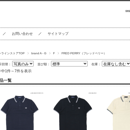
お問い合わせ
サイトマップ
ンラインストアTOP
brand A - G
F
FRED PERRY（フレッドペリー）
示切替：
並び順：
在庫：
件中1件～7件を表示
品一覧