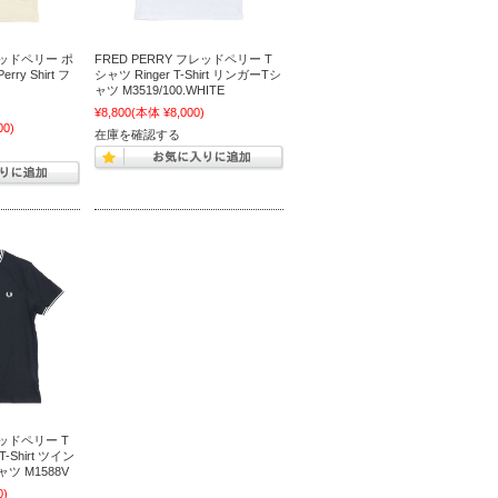
フレッドペリー ポ
FRED PERRY フレッドペリー T
rry Shirt フ
シャツ Ringer T-Shirt リンガーTシ
ツ
ャツ M3519/100.WHITE
¥8,800
(本体 ¥8,000)
00)
在庫を確認する
レッドペリー T
T-Shirt ツイン
 M1588V
0)