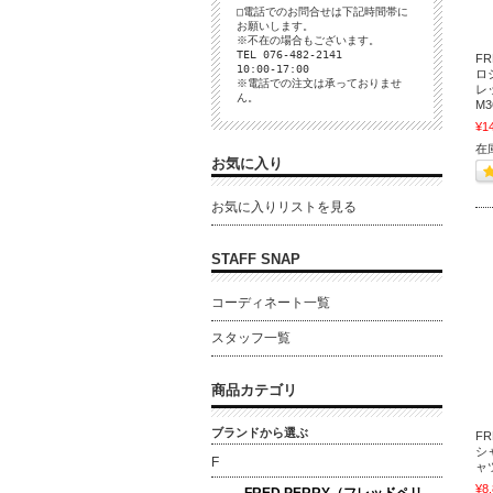
□電話でのお問合せは下記時間帯に
お願いします。
※不在の場合もございます。
TEL 076-482-2141
F
10:00-17:00
ロシ
※電話での注文は承っておりませ
レ
ん。
M3
¥1
在
お気に入り
お気に入りリストを見る
STAFF SNAP
コーディネート一覧
スタッフ一覧
商品カテゴリ
ブランドから選ぶ
FR
シャ
F
ャツ
¥8