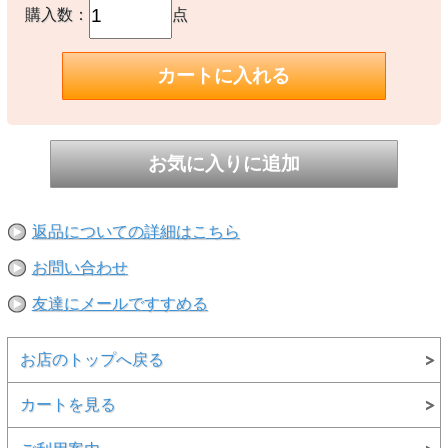
購入数：
点
【素材】
〇本体：綿100%
【生産国】
〇ベトナム製
【備考】
-
※撮影時の環境やご使用のPCモニター等の環境により実際の色味と
多少異なる場合があります。
返品についての詳細はこちら
※当店取扱い商品は一部店頭在庫と共有をしております。
ご注文時に「在庫あり」の表示でも、実際は売り違いにより欠品が発
お問い合わせ
生し、やむをえずご注文をキャンセルさせていただく場合がございま
す。完売や欠品の場合は大変ご迷惑をおかけしますが、予めご了承の
友達にメールですすめる
うえ注文いただきますようお願い申し上げます。
お店のトップへ戻る
カートを見る