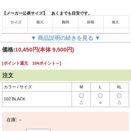
【メーカー公表サイズ】 あくまでも目安です。
▼ 商品説明の続きを見る ▼
価格:
10,450円
(本体 9,500円)
[ポイント還元 104ポイント～]
（単位：cm）
注文
カラー / サイズ
M
L
XL
【商品説明】
ネックと袖リブにフレッドペリーのシグニチャーであるティップライ
102.BLACK
ンを施したクルーネックTシャツ。
△
○
△
コットン100％のきれいめな細番手の糸を高密度で編み立てたソフト
でリッチな素材を使用。レギュラーフィット。
在庫:
－
・身幅すっきりでM3519よりやや長めの着丈
・肌触りの良いコットン100%生地
・ユニセックスデザイン