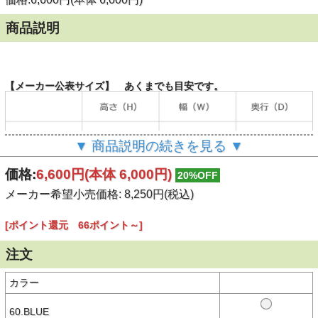
商品説明
【メーカー公表サイズ】 あくまでも目安です。
▼ 商品説明の続きを見る ▼
（単位：cm）
価格:
6,600円
(本体 6,000円)
20%OFF
メーカー希望小売価格: 8,250円(税込)
【商品説明】
大人気の2WAYショルダーバッグにNEWカラーが登場！
[ポイント還元 66ポイント～]
フェイクレザー素材を使用したショルダーバッグ。
ショルダー部分は取り外しができ、ハンドバッグとしても使用できる
注文
2WAYバッグです。
ベーシックなブラックと、新色のブルーがラインナップ。コンパクト
なサイズ感ながら収納力抜群。
カラー
フロントにX-girlロゴのメタルネーム付きで、シンプルなデザインが
魅力。
背面にマグネットのオープンポケット付きで、ICカードやスマホなど
60.BLUE
小物の収納に便利。