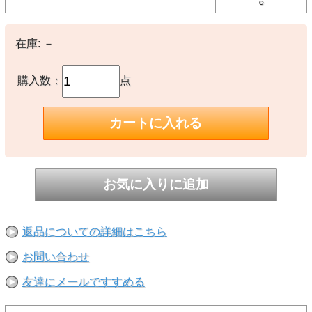
○
ストリートスタイルにはもちろん、キレイめコーデや大人カジュアル
にもおすすめです。
●仕様
在庫:
－
ショルダーバッグ/ハンドバッグ
ショルダー調整可能・取り外し可能
マチあり
外側表面：ファスナーポケット×2
購入数：
点
外側裏面：オープンポケット
【素材】
表地 合成皮革 裏地 ポリエステル100%
【生産国】
○中国製
【備考】
-
返品についての詳細はこちら
※撮影時の環境やご使用のPCモニター等の環境により実際の色味と
多少異なる場合があります。
お問い合わせ
※当店取扱い商品は一部店頭在庫と共有をしております。
ご注文時に「在庫あり」の表示でも、実際は売り違いにより欠品が発
友達にメールですすめる
生し、やむをえずご注文をキャンセルさせていただく場合がございま
す。完売や欠品の場合は大変ご迷惑をおかけしますが、予めご了承の
うえ注文いただきますようお願い申し上げます。