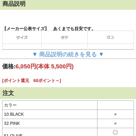
商品説明
【メーカー公表サイズ】 あくまでも目安です。
▼ 商品説明の続きを見る ▼
（単位：cm）
価格:
6,050円
(本体 5,500円)
[ポイント還元 60ポイント～]
【商品説明】
毎シーズン大人気のミニウォレットが
NEWデザインにアップデートして登場
注文
持ち歩きやすいコンパクトサイズの三つ折り財布。
フェイクレザー素材に映える、XGロゴバックルがポイント。
カラー
小さいながらも充実した機能が満載で、デイリーユースに活躍しま
す。
10.BLACK
×
同シリーズのバッグと揃えての使用もおすすめです。
お揃いでの使用や、プレゼントにも最適○
32.PINK
×
■仕様
外側:ボタン付き小銭入れ×１ 内側:カードポケット×7、お札入れ×1
51.OLIVE