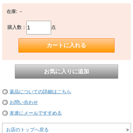
・透け感:なし
在庫:
－
・伸縮性:あり
・生地の厚さ:普通
・裏地:なし
・長袖
購入数：
点
※洗濯回数が増すごとに表面の色が落ち、ジーンズのような経年変化
が楽しめる商品です。
【素材】
○本体：綿100%
【生産国】
○中国製
【備考】
-
返品についての詳細はこちら
※撮影時の環境やご使用のPCモニター等の環境により実際の色味と
多少異なる場合があります。
お問い合わせ
※当店取扱い商品は一部店頭在庫と共有をしております。
友達にメールですすめる
ご注文時に「在庫あり」の表示でも、実際は売り違いにより欠品が発
生し、やむをえずご注文をキャンセルさせていただく場合がございま
す。完売や欠品の場合は大変ご迷惑をおかけしますが、予めご了承の
うえ注文いただきますようお願い申し上げます。
お店のトップへ戻る