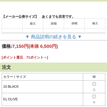
【メーカー公表サイズ】 あくまでも目安です。
▼ 商品説明の続きを見る ▼
（単位：cm）
価格:
7,150円
(本体 6,500円)
[ポイント還元 71ポイント～]
【商品説明】
ヴィンテージライクな主役級ロンT
注文
ピグメント加工の風合いが印象的な長袖Tシャツ。
擦れたグラフィックデザインで、よりヴィンテージ感を演出。
フロントは、ロゴとメッセージをポップなカラーリングでプリント。
カラー / サイズ
M
バックスタイルは、同じグラフィックを彩度の低いカラーでプリント
した、さりげないデザインが魅力。
ベーシックなシルエットで、幅広いアイテムと好相性。
10.BLACK
△
S～XLの選べる4サイズ展開で、低身長・高身長問わず着用可能。
L、XLサイズはメンズも着用しやすいユニセックスなサイズ感です。
一枚ではもちろん、アウターのインナーとしても重宝するアイテム。
51.OLIVE
秋冬シーズンから春先までロングシーズン着まわしを楽しめます。
○
ジップパーカーやフレアパンツと合わせた、定番のストリートスタイ
ルがおすすめ。