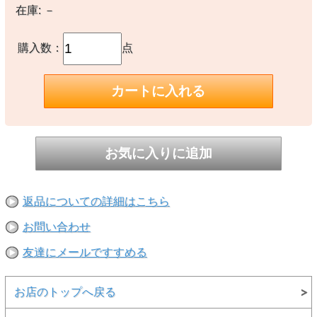
す。完売や欠品の場合は大変ご迷惑をおかけしますが、予めご了承の
在庫:
－
うえ注文いただきますようお願い申し上げます。
購入数：
点
返品についての詳細はこちら
お問い合わせ
友達にメールですすめる
お店のトップへ戻る