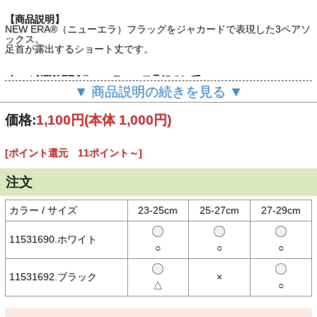
【商品説明】
NEW ERA®（ニューエラ）フラッグをジャカードで表現した3ペアソ
ックス。
足首が露出するショート丈です。
about NEW ERA® － ニューエラについて －
▼ 商品説明の続きを見る ▼
New Era®は米国で1920年に設立された100年を超える歴史を持つス
ポーツ・ライフスタイルブランドです。
MLB（メジャーリーグベースボール）唯一の公式選手用キャップサ
価格:
1,100円
(本体 1,000円)
プライヤーであり、そのルーツはスポーツにありますが、数多くのブ
ランド、アーティストとのコラボレーションや、新しいスタイル、カ
テゴリーの商品を生み続けることで、ファッション・カルチャーの領
[ポイント還元 11ポイント～]
域でも高い支持を受けています。
代表的なモデルの59FIFTY®をはじめ、多彩なシルエットのヘッドウ
ェアから、アパレル、バッグ、アクセサリーまで多彩なラインナップ
注文
を展開しています。
カラー / サイズ
23-25cm
25-27cm
27-29cm
【素材】
〇ポリエステル、コットン、ポリウレタン
11531690.ホワイト
○
○
○
※撮影時の環境やご使用のPCモニター等の環境により実際の色味と
多少異なる場合があります。
11531692.ブラック
×
△
○
※当店取扱い商品は一部店頭在庫と共有をしております。
ご注文時に「在庫あり」の表示でも、実際は売り違いにより欠品が発
生し、やむをえずご注文をキャンセルさせていただく場合がございま