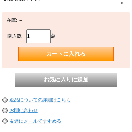
○
テゴリーの商品を生み続けることで、ファッション・カルチャーの領
域でも高い支持を受けています。
代表的なモデルの59FIFTY®をはじめ、多彩なシルエットのヘッドウ
ェアから、アパレル、バッグ、アクセサリーまで多彩なラインナップ
を展開しています。
在庫:
－
【素材】
購入数：
点
○本体：コットン
【生産国】
○中国製
※撮影時の環境やご使用のPCモニター等の環境により実際の色味と
多少異なる場合があります。
※当店取扱い商品は一部店頭在庫と共有をしております。
ご注文時に「在庫あり」の表示でも、実際は売り違いにより欠品が発
生し、やむをえずご注文をキャンセルさせていただく場合がございま
す。完売や欠品の場合は大変ご迷惑をおかけしますが、予めご了承の
うえ注文いただきますようお願い申し上げます。
返品についての詳細はこちら
お問い合わせ
友達にメールですすめる