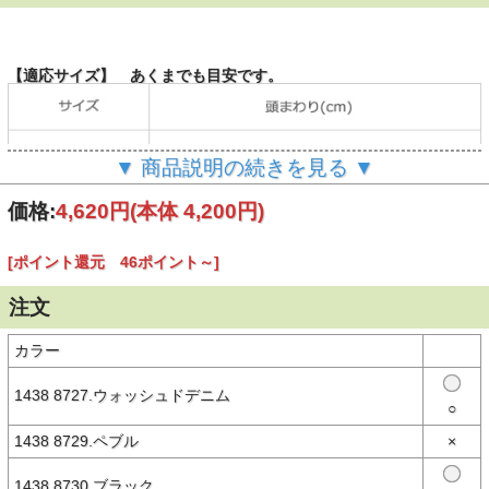
【適応サイズ】 あくまでも目安です。
▼ 商品説明の続きを見る ▼
価格:
4,620円
(本体 4,200円)
【商品説明】
オーバル（楕円状）ロゴがレイアウトされたNEW ERA®（ニューエ
[ポイント還元 46ポイント～]
ラ）9TWENTY。
フロント部分に芯がなく柔らかな被り心地が特徴的。 イージースナ
注文
ップ（スナップボタンで着脱できるクロスストラップ）仕様なので、
被らない時はバッグやベルトループなどに簡単に取り付け可能です。
またサイズ調整も可能です。
カラー
about NEW ERA® － ニューエラについて －
1438 8727.ウォッシュドデニム
○
New Era®は米国で1920年に設立された100年を超える歴史を持つス
ポーツ・ライフスタイルブランドです。
1438 8729.ペブル
×
MLB（メジャーリーグベースボール）唯一の公式選手用キャップサ
プライヤーであり、そのルーツはスポーツにありますが、数多くのブ
ランド、アーティストとのコラボレーションや、新しいスタイル、カ
1438 8730.ブラック