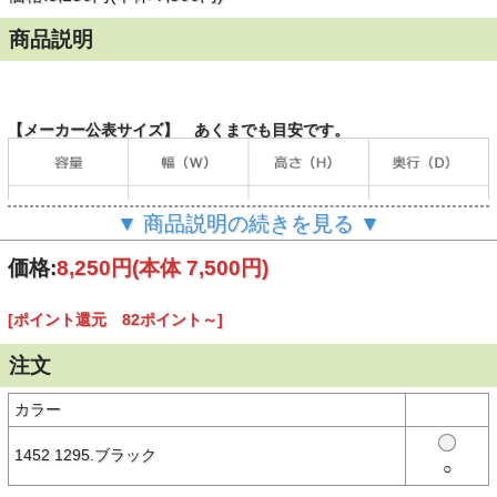
商品説明
【メーカー公表サイズ】 あくまでも目安です。
▼ 商品説明の続きを見る ▼
価格:
8,250円
(本体 7,500円)
【商品説明】
子供が使いやすい仕様にアレンジされたNEW ERA®（ニューエラ）
[ポイント還元 82ポイント～]
のバックパック。
特徴的なボックス型シルエットにより、余分な隙間を生まずに効率的
注文
な収納が可能です。
・収納物の出し入れがスムーズな広く設計された開口部分
カラー
・小物の収納に便利なポケットを前面に配備
・上部のカバーポケットにはメッシュ仕様のインナーポケット配備
・使い勝手を考慮し長めに設計されたキーフック
1452 1295.ブラック
○
・メイン収納部の内側には名前を書き込むためのネームタグが付属
・身体との接触面が多く着用時のブレを軽減するストレート形状のシ