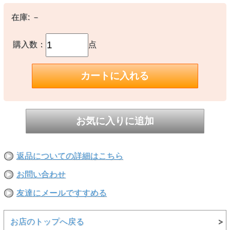
ョルダーストラップ
・子供の肩からずり落ちないように固定できるチェストストラップ
・キーホルダーやカラビナ等の取り付けに便利なクリップループ
在庫:
－
※ユースサイズ/目安：6～15歳、身長130～160cm
購入数：
点
about NEW ERA® － ニューエラについて －
New Era®は米国で1920年に設立された100年を超える歴史を持つス
ポーツ・ライフスタイルブランドです。
MLB（メジャーリーグベースボール）唯一の公式選手用キャップサ
プライヤーであり、そのルーツはスポーツにありますが、数多くのブ
ランド、アーティストとのコラボレーションや、新しいスタイル、カ
テゴリーの商品を生み続けることで、ファッション・カルチャーの領
域でも高い支持を受けています。
代表的なモデルの59FIFTY®をはじめ、多彩なシルエットのヘッドウ
ェアから、アパレル、バッグ、アクセサリーまで多彩なラインナップ
を展開しています。
【素材】
返品についての詳細はこちら
○ポリエステル1680D
お問い合わせ
【備考】
-
友達にメールですすめる
※撮影時の環境やご使用のPCモニター等の環境により実際の色味と
多少異なる場合があります。
お店のトップへ戻る