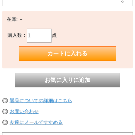
○
New Era®は米国で1920年に設立された100年を超える歴史を持つス
ポーツ・ライフスタイルブランドです。
MLB（メジャーリーグベースボール）唯一の公式選手用キャップサ
プライヤーであり、そのルーツはスポーツにありますが、数多くのブ
在庫:
－
ランド、アーティストとのコラボレーションや、新しいスタイル、カ
テゴリーの商品を生み続けることで、ファッション・カルチャーの領
域でも高い支持を受けています。
代表的なモデルの59FIFTY®をはじめ、多彩なシルエットのヘッドウ
購入数：
点
ェアから、アパレル、バッグ、アクセサリーまで多彩なラインナップ
を展開しています。
【素材】
○コットン
【備考】
-
※撮影時の環境やご使用のPCモニター等の環境により実際の色味と
多少異なる場合があります。
返品についての詳細はこちら
※当店取扱い商品は一部店頭在庫と共有をしております。
ご注文時に「在庫あり」の表示でも、実際は売り違いにより欠品が発
生し、やむをえずご注文をキャンセルさせていただく場合がございま
お問い合わせ
す。完売や欠品の場合は大変ご迷惑をおかけしますが、予めご了承の
うえ注文いただきますようお願い申し上げます。
友達にメールですすめる