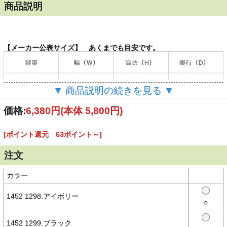
商品説明
【メーカー公表サイズ】 あくまでも目安です。
▼ 商品説明の続きを見る ▼
価格:
6,380円
(本体 5,800円)
【商品説明】
12オンスのキャンバス生地を採用したNEW ERA®（ニューエラ）の
[ポイント還元 63ポイント～]
トートバッグ。
外側のマルチポケットが特徴的。 使い勝手のよいトートバッグ、そ
注文
してショルダーバッグとしても活用できる2ウェイ仕様です。
・スナップボタン付きのメイン荷室開口部
カラー
・小物収納に便利なインナーポケット
・ショルダーストラップは取り外し可能
・キャップクリップなどの装着が可能なループ
1452 1298.アイボリー
○
about NEW ERA® － ニューエラについて －
1452 1299.ブラック