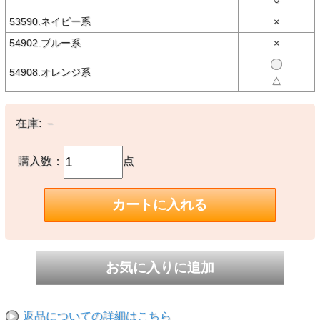
○
【素材】
53590.ネイビー系
×
○本体：コットン100％
54902.ブルー系
×
【生産国】
○インド製
54908.オレンジ系
△
【備考】
※パターン生地を使用しているため、商品によってパターン位置に個
体差がございます。予めご了承下さい。商品写真は代表パターンとな
在庫:
－
ります。
※撮影時の環境やご使用のPCモニター等の環境により実際の色味と
購入数：
点
多少異なる場合があります。
※当店取扱い商品は一部店頭在庫と共有をしております。
ご注文時に「在庫あり」の表示でも、実際は売り違いにより欠品が発
生し、やむをえずご注文をキャンセルさせていただく場合がございま
す。完売や欠品の場合は大変ご迷惑をおかけしますが、予めご了承の
うえ注文いただきますようお願い申し上げます。
返品についての詳細はこちら