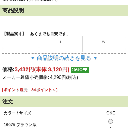
商品説明
【製品実寸】 あくまでも目安です。
▼ 商品説明の続きを見る ▼
（単位：cm）
価格:
3,432円
(本体 3,120円)
20%OFF
計測方法はこちらをご確認ください。
メーカー希望小売価格: 4,290円(税込)
[ポイント還元 34ポイント～]
【商品説明】
ペンドルトンオリジナルのテキスタイルを使用したエプロン
カラフルなコットン地なので汚れを気にせずどんどん使えて、洗濯機
注文
でお手入れできます。女性、男性共にお使いいただけますので、お揃
いで選んでいただいたり、贈り物にも大変喜ばれます。
カラー / サイズ
ONE
※パターン生地を使用しているため、商品によってパターン位置に個
体差がございます。予めご了承下さい。商品写真は代表パターンとな
ります。
16075.ブラウン系