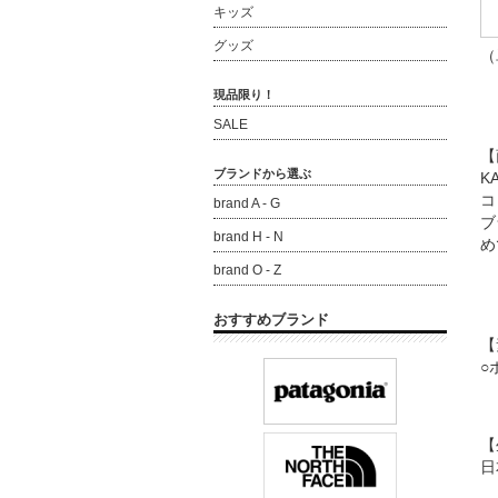
キッズ
グッズ
（
現品限り！
SALE
【
ブランドから選ぶ
K
コ
brand A - G
ブ
brand H - N
め
brand O - Z
おすすめブランド
【
○
【
日