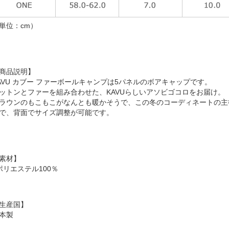
単位：cm）
商品説明】
AVU カブー ファーボールキャンプは5パネルのボアキャップです。
ットンとファーを組み合わせた、KAVUらしいアソビゴコロをお届け。
ラウンのもこもこがなんとも暖かそうで、この冬のコーディネートの主
で、背面でサイズ調整が可能です。
素材】
ポリエステル100％
生産国】
本製