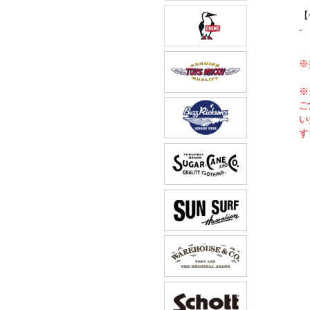
【
-
※
※
ご
い
す