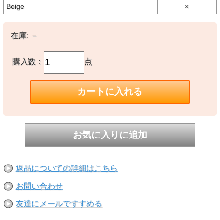
-
Beige
×
※撮影時の環境やご使用のPCモニター等の環境により実際の色味と
多少異なる場合があります。
在庫:
－
※当店取扱い商品は一部店頭在庫と共有をしております。
ご注文時に「在庫あり」の表示でも、実際は売り違いにより欠品が発
生し、やむをえずご注文をキャンセルさせていただく場合がございま
購入数：
点
す。完売や欠品の場合は大変ご迷惑をおかけしますが、予めご了承の
うえ注文いただきますようお願い申し上げます。
返品についての詳細はこちら
お問い合わせ
友達にメールですすめる