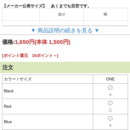
【メーカー公表サイズ】 あくまでも目安です。
▼ 商品説明の続きを見る ▼
（単位：cm）
価格:
1,650円
(本体 1,500円)
[ポイント還元 16ポイント～]
【商品説明】
KAVU カブー カードケースはポリエステル製のジッパー付きのカー
ドケースです。
注文
KAVUのロゴマークが入ったシンプルなデザインです。
カラー / サイズ
ONE
Black
【素材】
○
○ポリエステル
Red
△
【生産国】
-
Blue
○
【備考】